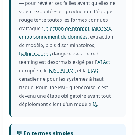
— pour révéler ses failles avant qu'elles ne
soient exploitées en production. L'équipe
rouge tente toutes les formes connues
d'attaque :
injection de prompt
,
jailbreak
,
empoisonnement de données
, extraction
de modèle, biais discriminatoires,
hallucinations
dangereuses. Le red
teaming est désormais exigé par l'
AI Act
européen, le
NIST AI RMF
et la
LIAD
canadienne pour les systèmes à haut
risque. Pour une PME québécoise, c'est
devenu une étape obligatoire avant tout
déploiement client d'un modèle
IA
.
💬 En termes simples