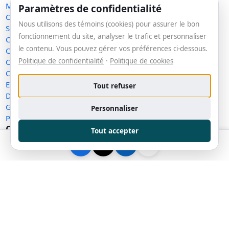
Méthodologie
Paramètres de confidentialité
Contact
Nous utilisons des témoins (cookies) pour assurer le bon
Statut des services
fonctionnement du site, analyser le trafic et personnaliser
Confidentialité
le contenu. Vous pouvez gérer vos préférences ci-dessous.
Conditions d'utilisation
Politique de confidentialité
·
Politique de cookies
Conditions de vente
Cookies
Exercer mes droits
Tout refuser
Demande de retrait
Gérer les témoins
Personnaliser
Plan du site
Communauté
Tout accepter
Facebook
Messenger
LinkedIn
🔑 Se connecter
Copyright © 2026 La veille. Tous droits réservés.
v1.153.0
Conçu et hébergé par
MEMORA solutions
· Entreprise canadienne 🍁