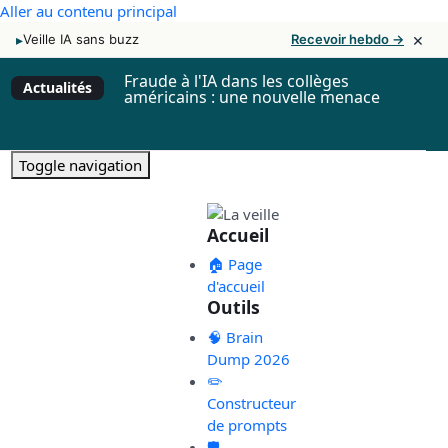
Aller au contenu principal
×
▸
Veille IA sans buzz
Recevoir hebdo →
Fraude à l'IA dans les collèges
Actualités
américains : une nouvelle menace
Toggle navigation
Accueil
🏠 Page
d'accueil
Outils
🧠 Brain
Dump 2026
✏️
Constructeur
de prompts
🛡️