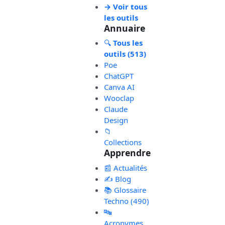
→ Voir tous
les outils
Annuaire
🔍
Tous les
outils (513)
Poe
ChatGPT
Canva AI
Wooclap
Claude
Design
📁
Collections
Apprendre
📰 Actualités
✍️ Blog
📚 Glossaire
Techno (490)
🔤
Acronymes