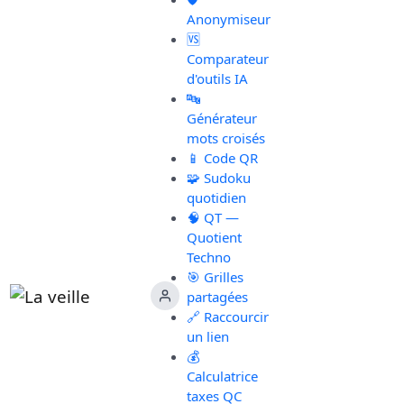
Anonymiseur
🆚
Comparateur
d'outils IA
🔤
Générateur
mots croisés
📱 Code QR
🧩 Sudoku
quotidien
🧠 QT —
Quotient
Techno
🎯 Grilles
partagées
🔗 Raccourcir
un lien
💰
Calculatrice
taxes QC