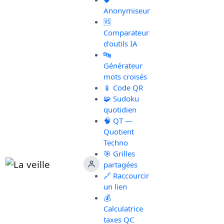
Anonymiseur
🆚
Comparateur
d'outils IA
🔤
Générateur
mots croisés
📱 Code QR
🧩 Sudoku
quotidien
🧠 QT —
Quotient
Techno
🎯 Grilles
partagées
🔗 Raccourcir
un lien
💰
Calculatrice
taxes QC