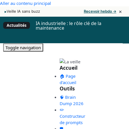
Aller au contenu principal
×
▸
Veille IA sans buzz
Recevoir hebdo →
IA industrielle : le rôle clé de la
Actualités
maintenance
Toggle navigation
Accueil
🏠 Page
d'accueil
Outils
🧠 Brain
Dump 2026
✏️
Constructeur
de prompts
🛡️