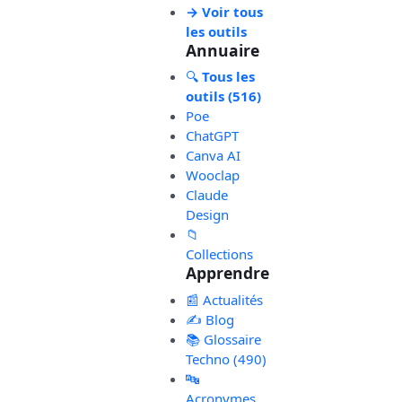
→ Voir tous
les outils
Annuaire
🔍
Tous les
outils (516)
Poe
ChatGPT
Canva AI
Wooclap
Claude
Design
📁
Collections
Apprendre
📰 Actualités
✍️ Blog
📚 Glossaire
Techno (490)
🔤
Acronymes