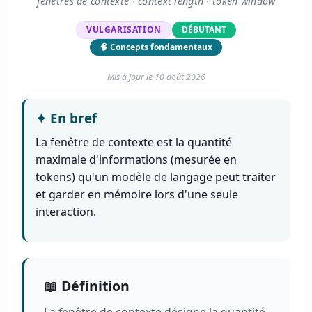
fenêtres de contexte · context length · token window
VULGARISATION
DÉBUTANT
🧠 Concepts fondamentaux
Mis à jour le
10 août 2026
✦
En bref
La fenêtre de contexte est la quantité
maximale d'informations (mesurée en
tokens) qu'un modèle de langage peut traiter
et garder en mémoire lors d'une seule
interaction.
📖 Définition