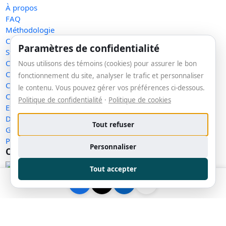
À propos
FAQ
Méthodologie
Contact
Paramètres de confidentialité
Statut des services
Confidentialité
Nous utilisons des témoins (cookies) pour assurer le bon
Conditions d'utilisation
fonctionnement du site, analyser le trafic et personnaliser
Conditions de vente
le contenu. Vous pouvez gérer vos préférences ci-dessous.
Cookies
Politique de confidentialité
·
Politique de cookies
Exercer mes droits
Demande de retrait
Tout refuser
Gérer les témoins
Plan du site
Personnaliser
Communauté
Facebook
Tout accepter
Messenger
LinkedIn
🔑 Se connecter
Copyright © 2026 La veille. Tous droits réservés.
v1.159.1