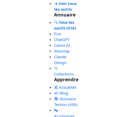
→ Voir tous
les outils
Annuaire
🔍
Tous les
outils (516)
Poe
ChatGPT
Canva AI
Wooclap
Claude
Design
📁
Collections
Apprendre
📰 Actualités
✍️ Blog
📚 Glossaire
Techno (490)
🔤
Acronymes