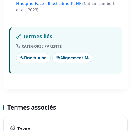
Hugging Face - Illustrating RLHF
(Nathan Lambert
et al., 2023)
🔗 Termes liés
🏷️ CATÉGORIE PARENTE
🔧
Fine-tuning
🎯
Alignement IA
Termes associés
🪙
Token