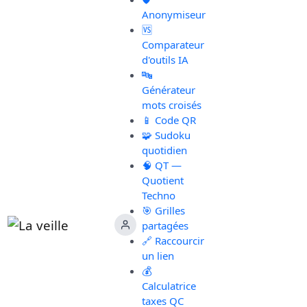
Anonymiseur
🆚
Comparateur
d'outils IA
🔤
Générateur
mots croisés
📱 Code QR
🧩 Sudoku
quotidien
🧠 QT —
Quotient
Techno
🎯 Grilles
partagées
🔗 Raccourcir
un lien
💰
Calculatrice
taxes QC