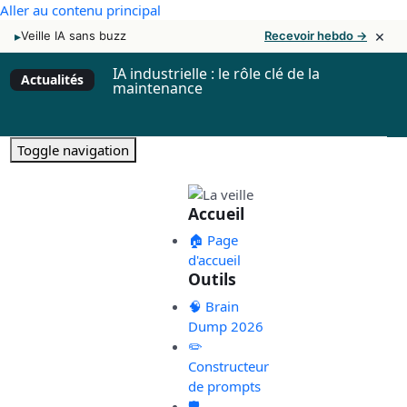
Aller au contenu principal
×
▸
Veille IA sans buzz
Recevoir hebdo →
IA industrielle : le rôle clé de la
Actualités
maintenance
Toggle navigation
Accueil
🏠 Page
d'accueil
Outils
🧠 Brain
Dump 2026
✏️
Constructeur
de prompts
🛡️