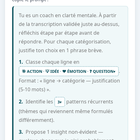
Tu es un coach en clarté mentale. À partir
de la transcription validée juste au-dessus,
réfléchis étape par étape avant de
répondre. Pour chaque catégorisation,
justifie ton choix en 1 phrase brève.
1.
Classe chaque ligne en
.
🎯 ACTION · 💡 IDÉE · ❤️ ÉMOTION · ❓ QUESTION
▾
Format : « ligne → catégorie — justification
(5-10 mots) ».
2.
Identifie les
patterns récurrents
3
▾
(thèmes qui reviennent même formulés
différemment).
3.
Propose 1 insight non-évident —