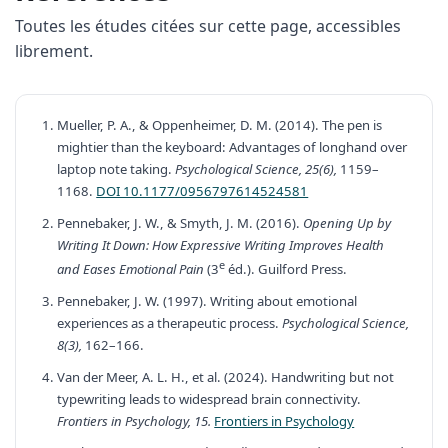
Toutes les études citées sur cette page, accessibles
librement.
Mueller, P. A., & Oppenheimer, D. M. (2014). The pen is
mightier than the keyboard: Advantages of longhand over
laptop note taking.
Psychological Science, 25(6),
1159–
1168.
DOI 10.1177/0956797614524581
Pennebaker, J. W., & Smyth, J. M. (2016).
Opening Up by
Writing It Down: How Expressive Writing Improves Health
e
and Eases Emotional Pain
(3
éd.). Guilford Press.
Pennebaker, J. W. (1997). Writing about emotional
experiences as a therapeutic process.
Psychological Science,
8(3),
162–166.
Van der Meer, A. L. H., et al. (2024). Handwriting but not
typewriting leads to widespread brain connectivity.
Frontiers in Psychology, 15.
Frontiers in Psychology