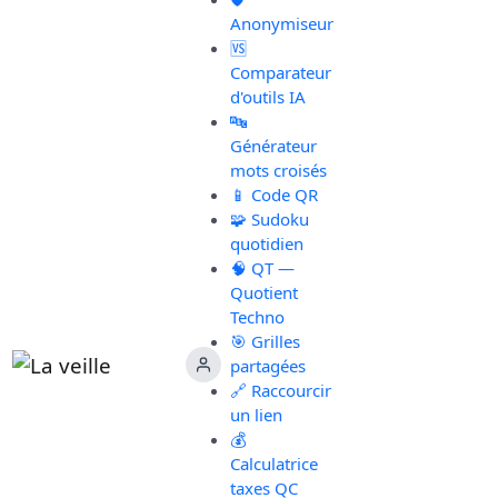
Anonymiseur
🆚
Comparateur
d'outils IA
🔤
Générateur
mots croisés
📱 Code QR
🧩 Sudoku
quotidien
🧠 QT —
Quotient
Techno
🎯 Grilles
partagées
🔗 Raccourcir
un lien
💰
Calculatrice
taxes QC