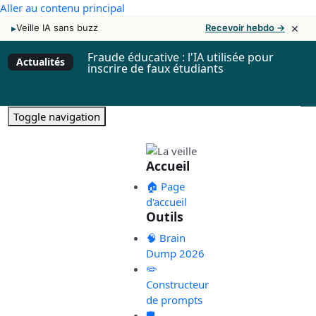
Aller au contenu principal
×
▸
Veille IA sans buzz
Recevoir hebdo →
Fraude éducative : l'IA utilisée pour
Actualités
inscrire de faux étudiants
Toggle navigation
Accueil
🏠 Page
d'accueil
Outils
🧠 Brain
Dump 2026
✏️
Constructeur
de prompts
🛡️