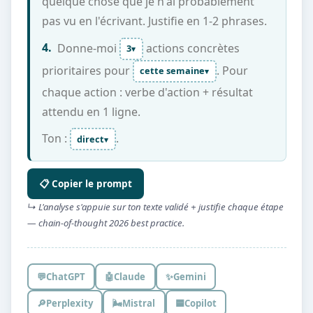
quelque chose que je n'ai probablement
pas vu en l'écrivant. Justifie en 1-2 phrases.
4.
Donne-moi
actions concrètes
3
▾
prioritaires pour
. Pour
cette semaine
▾
chaque action : verbe d'action + résultat
attendu en 1 ligne.
Ton :
.
direct
▾
📋 Copier le prompt
↳ L'analyse s'appuie sur ton texte validé + justifie chaque étape
— chain-of-thought 2026 best practice.
💬
ChatGPT
🤖
Claude
✨
Gemini
🔎
Perplexity
🌬️
Mistral
🟦
Copilot