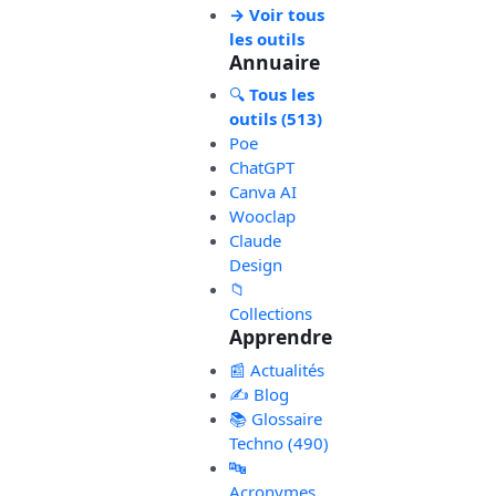
→ Voir tous
les outils
Annuaire
🔍
Tous les
outils (513)
Poe
ChatGPT
Canva AI
Wooclap
Claude
Design
📁
Collections
Apprendre
📰 Actualités
✍️ Blog
📚 Glossaire
Techno (490)
🔤
Acronymes