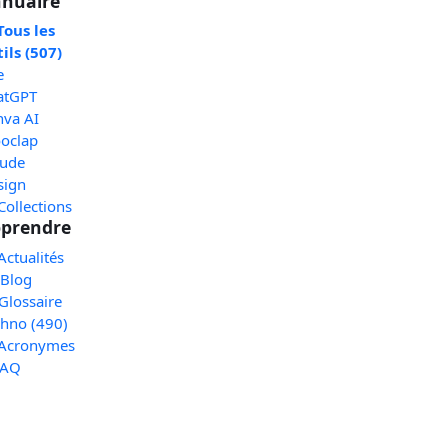
nuaire
Tous les
ils (507)
e
atGPT
nva AI
oclap
aude
sign
Collections
prendre
Actualités
 Blog
Glossaire
chno (490)
 Acronymes
FAQ