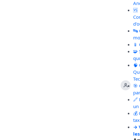
An
🆚
Co
d'o
🔤
mot
📱
🧩
qu
🧠
Qu
Te
🎯 
pa
🔗 
un 
💰 
ta
→ 
les