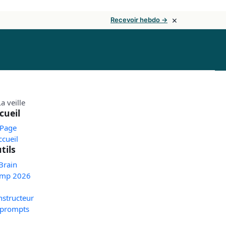
×
Recevoir hebdo →
cueil
 Page
ccueil
tils
Brain
mp 2026
nstructeur
 prompts