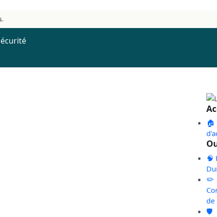
s.
écurité
Ac
🏠
d'a
Ou
🧠 
Du
✏️
Co
de
🛡️