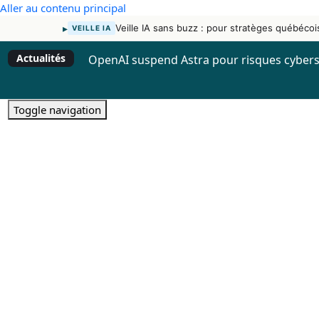
Aller au contenu principal
▸
Veille IA sans buzz : pour stratèges québécoi
VEILLE IA
Actualités
OpenAI suspend Astra pour risques cybers
Toggle navigation