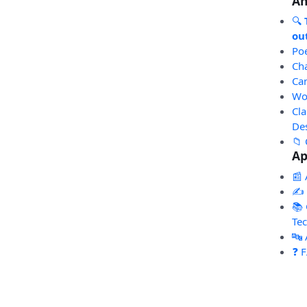
An
🔍
out
Po
Ch
Ca
Wo
Cl
De
📁 
Ap
📰 
✍️
📚 
Te
🔤
❓ 