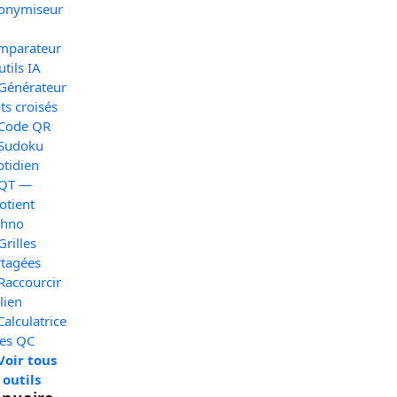
onymiseur
mparateur
utils IA
 Générateur
s croisés
 Code QR
 Sudoku
otidien
 QT —
otient
chno
Grilles
rtagées
Raccourcir
lien
Calculatrice
xes QC
Voir tous
 outils