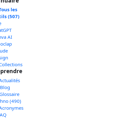
nuaire
Tous les
ils (507)
e
atGPT
nva AI
oclap
aude
sign
Collections
prendre
Actualités
 Blog
Glossaire
chno (490)
 Acronymes
FAQ