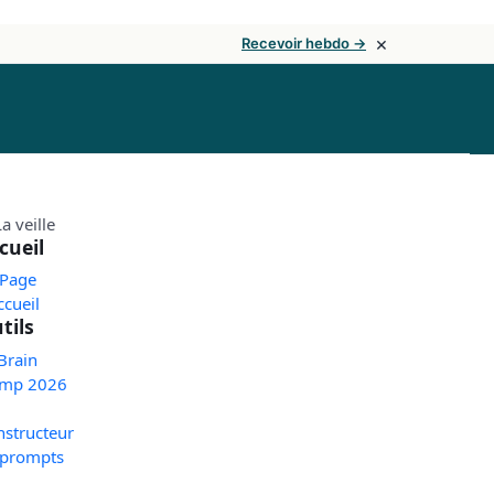
×
Recevoir hebdo →
cueil
 Page
ccueil
tils
Brain
mp 2026
nstructeur
 prompts