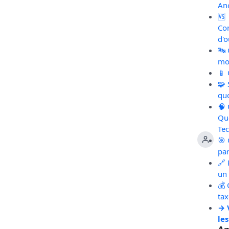
An
🆚
Co
d'o
🔤
mot
📱
🧩
qu
🧠
Qu
Te
🎯 
pa
🔗 
un 
💰 
ta
→ 
les