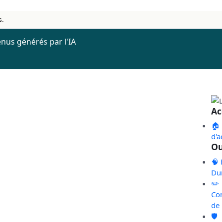
s.
nus générés par l'IA
Ac
🏠
d'a
Ou
🧠 
Du
✏️
Co
de
🛡️