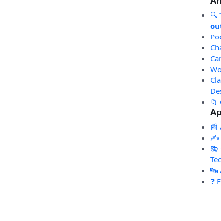
An
🔍
out
Po
Ch
Ca
Wo
Cl
De
📁 
Ap
📰 
✍️
📚 
Te
🔤
❓ 