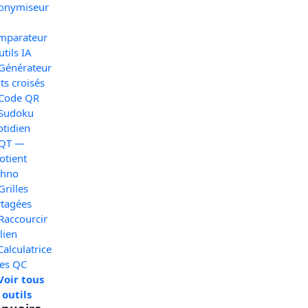
onymiseur
mparateur
utils IA
 Générateur
s croisés
 Code QR
 Sudoku
otidien
 QT —
otient
chno
Grilles
rtagées
Raccourcir
lien
Calculatrice
xes QC
Voir tous
 outils