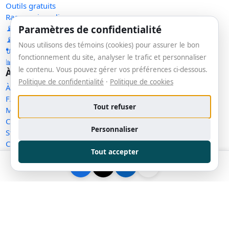
Outils gratuits
Raccourcir un lien
Paramètres de confidentialité
📡 RSS — Concentré IA
📡 RSS — Nouveaux outils
Nous utilisons des témoins (cookies) pour assurer le bon
🔌 API publique
fonctionnement du site, analyser le trafic et personnaliser
📊 Statistiques
le contenu. Vous pouvez gérer vos préférences ci-dessous.
À propos
Politique de confidentialité
·
Politique de cookies
À propos
FAQ
Tout refuser
Méthodologie
Contact
Personnaliser
Statut des services
Confidentialité
Tout accepter
Conditions d'utilisation
Conditions de vente
Cookies
Exercer mes droits
Demande de retrait
Gérer les témoins
Plan du site