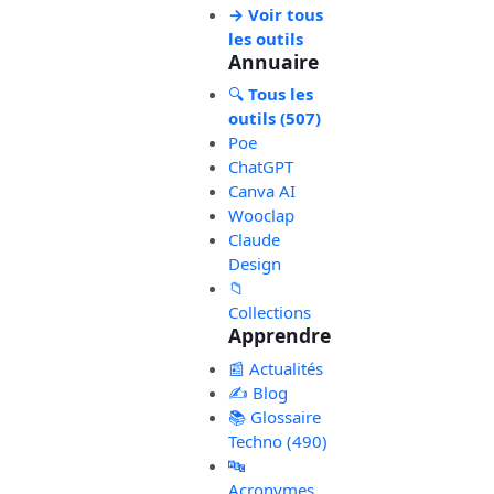
→ Voir tous
les outils
Annuaire
🔍
Tous les
outils (507)
Poe
ChatGPT
Canva AI
Wooclap
Claude
Design
📁
Collections
Apprendre
📰 Actualités
✍️ Blog
📚 Glossaire
Techno (490)
🔤
Acronymes