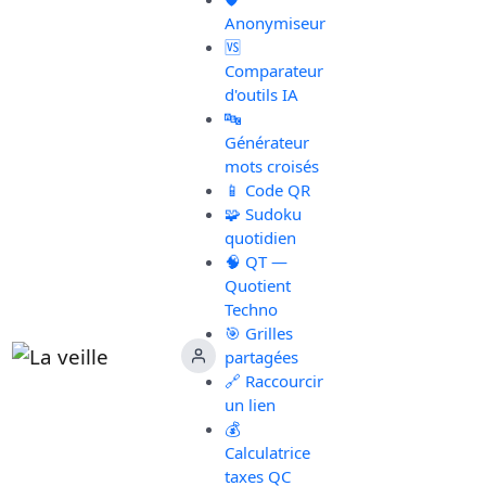
Anonymiseur
🆚
Comparateur
d'outils IA
🔤
Générateur
mots croisés
📱 Code QR
🧩 Sudoku
quotidien
🧠 QT —
Quotient
Techno
🎯 Grilles
partagées
🔗 Raccourcir
un lien
💰
Calculatrice
taxes QC