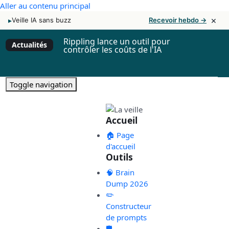
Aller au contenu principal
×
▸
Veille IA sans buzz
Recevoir hebdo →
Rippling lance un outil pour
Actualités
contrôler les coûts de l'IA
Toggle navigation
Accueil
🏠 Page
d'accueil
Outils
🧠 Brain
Dump 2026
✏️
Constructeur
de prompts
🛡️