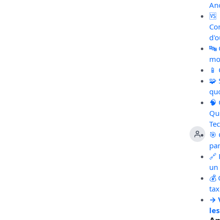
An
🆚
Co
d'o
🔤
mot
📱
🧩
qu
🧠
Qu
Te
🎯 
pa
🔗 
un 
💰 
ta
→ 
les