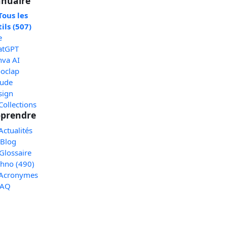
nuaire
Tous les
ils (507)
e
atGPT
nva AI
oclap
aude
sign
Collections
prendre
Actualités
 Blog
Glossaire
chno (490)
 Acronymes
FAQ