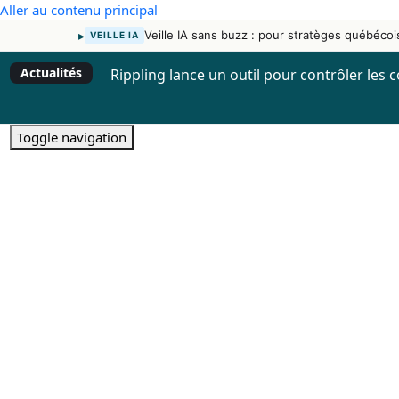
Aller au contenu principal
▸
Veille IA sans buzz : pour stratèges québécoi
VEILLE IA
Actualités
Rippling lance un outil pour contrôler les c
Toggle navigation