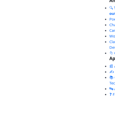
An
🔍
out
Po
Ch
Ca
Wo
Cl
De
📁 
Ap
📰 
✍️
📚 
Te
🔤
❓ 