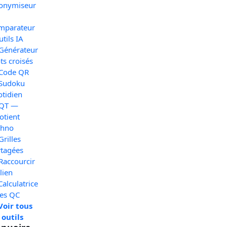
onymiseur
mparateur
utils IA
 Générateur
s croisés
 Code QR
 Sudoku
otidien
 QT —
otient
chno
Grilles
rtagées
Raccourcir
lien
Calculatrice
xes QC
Voir tous
 outils