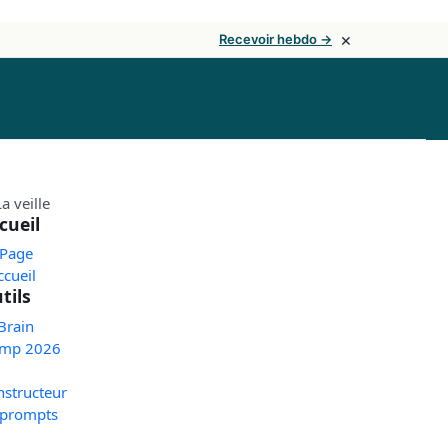
×
Recevoir hebdo →
cueil
 Page
ccueil
tils
Brain
mp 2026
nstructeur
 prompts