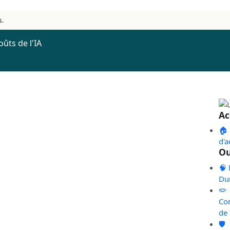
s.
oûts de l'IA
Ac
🏠
d'a
Ou
🧠 
Du
✏️
Co
de
🛡️