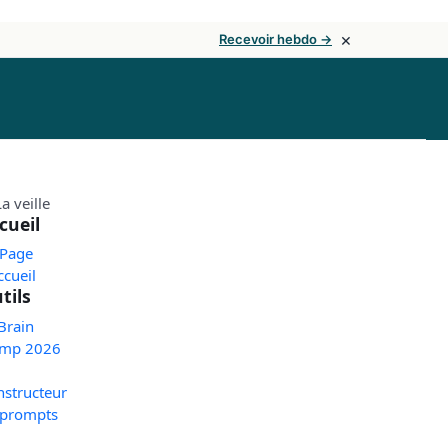
×
Recevoir hebdo →
cueil
 Page
ccueil
tils
Brain
mp 2026
nstructeur
 prompts