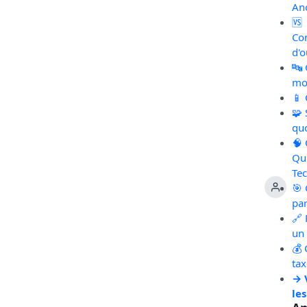
An
🆚
Co
d'o
🔤
mot
📱
🧩
qu
🧠
Qu
Te
🎯 
pa
🔗 
un 
💰 
ta
→ 
les