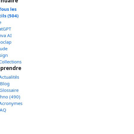
nuaire
Tous les
ils (504)
e
atGPT
nva AI
oclap
aude
sign
Collections
prendre
Actualités
 Blog
Glossaire
chno (490)
 Acronymes
FAQ