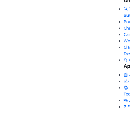
An
🔍
out
Po
Ch
Ca
Wo
Cl
De
📁 
Ap
📰 
✍️
📚 
Te
🔤
❓ 