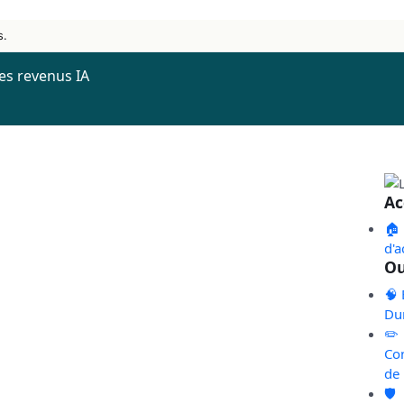
s.
es revenus IA
Ac
🏠
d'a
Ou
🧠 
Du
✏️
Co
de
🛡️