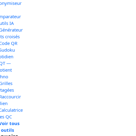
onymiseur
mparateur
utils IA
 Générateur
s croisés
 Code QR
 Sudoku
otidien
 QT —
otient
chno
Grilles
rtagées
Raccourcir
lien
Calculatrice
xes QC
Voir tous
 outils