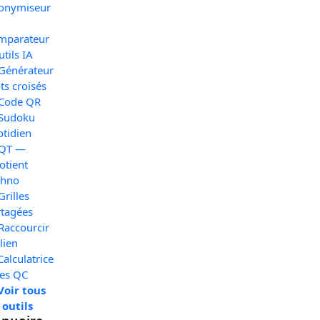
onymiseur
mparateur
utils IA
 Générateur
s croisés
 Code QR
 Sudoku
otidien
 QT —
otient
chno
Grilles
rtagées
Raccourcir
lien
Calculatrice
xes QC
Voir tous
 outils