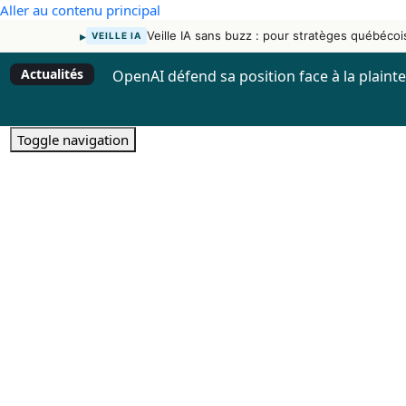
Aller au contenu principal
▸
Veille IA sans buzz : pour stratèges québécoi
VEILLE IA
Actualités
OpenAI défend sa position face à la plaint
Toggle navigation