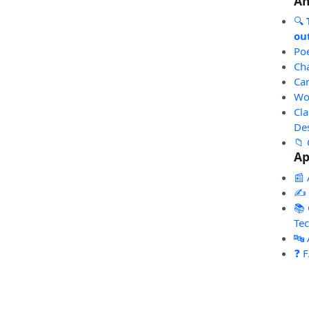
An
🔍
out
Po
Ch
Ca
Wo
Cl
De
📁 
Ap
📰 
✍️
📚 
Te
🔤
❓ 