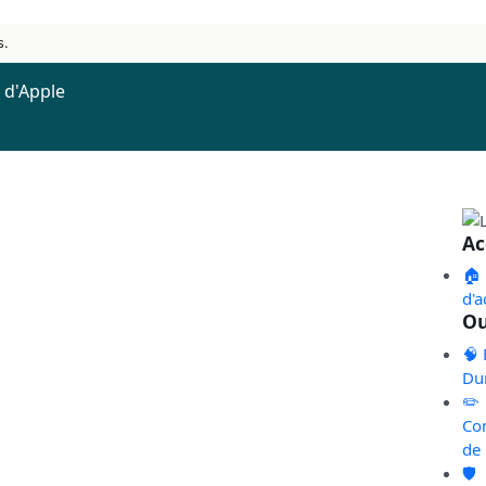
s.
e d'Apple
Ac
🏠
d'a
Ou
🧠 
Du
✏️
Co
de
🛡️