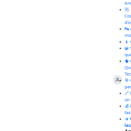
An
🆚
Co
d'o
🔤
mot
📱
🧩
qu
🧠
Qu
Te
🎯 
pa
🔗 
un 
💰 
ta
→ 
les