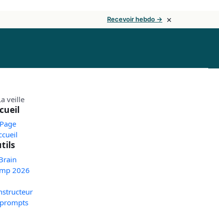
×
Recevoir hebdo →
cueil
 Page
ccueil
tils
Brain
mp 2026
nstructeur
 prompts