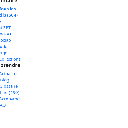
nuaire
Tous les
ils (504)
e
atGPT
nva AI
oclap
aude
sign
Collections
prendre
Actualités
 Blog
Glossaire
chno (490)
 Acronymes
FAQ