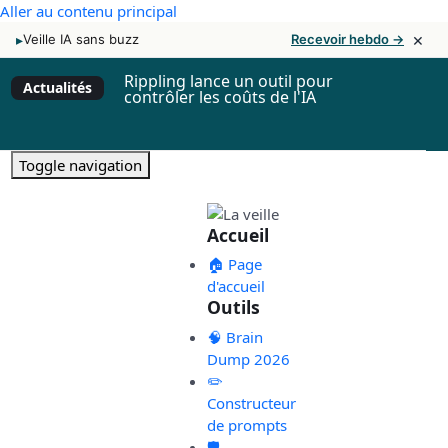
Aller au contenu principal
×
▸
Veille IA sans buzz
Recevoir hebdo →
Rippling lance un outil pour
Actualités
contrôler les coûts de l'IA
Toggle navigation
Accueil
🏠 Page
d'accueil
Outils
🧠 Brain
Dump 2026
✏️
Constructeur
de prompts
🛡️