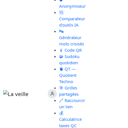
Anonymiseur
🆚
Comparateur
d'outils IA
🔤
Générateur
mots croisés
📱 Code QR
🧩 Sudoku
quotidien
🧠 QT —
Quotient
Techno
🎯 Grilles
partagées
🔗 Raccourcir
un lien
💰
Calculatrice
taxes QC