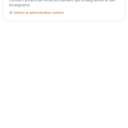
Comité Paritaire de Perfectionnement des Enseignantes et des
Enseignants
📋 Gestion et administration scolaire