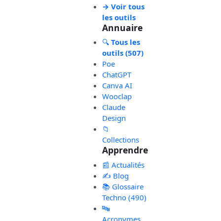
→ Voir tous
les outils
Annuaire
🔍
Tous les
outils (507)
Poe
ChatGPT
Canva AI
Wooclap
Claude
Design
📁
Collections
Apprendre
📰 Actualités
✍️ Blog
📚 Glossaire
Techno (490)
🔤
Acronymes