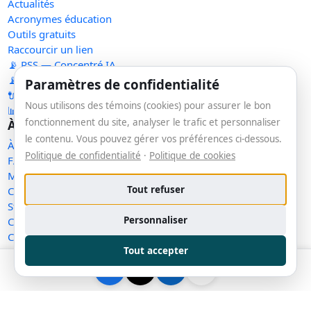
Actualités
Acronymes éducation
Outils gratuits
Raccourcir un lien
📡 RSS — Concentré IA
📡 RSS — Nouveaux outils
Paramètres de confidentialité
🔌 API publique
Nous utilisons des témoins (cookies) pour assurer le bon
📊 Statistiques
fonctionnement du site, analyser le trafic et personnaliser
À propos
le contenu. Vous pouvez gérer vos préférences ci-dessous.
À propos
Politique de confidentialité
·
Politique de cookies
FAQ
Méthodologie
Tout refuser
Contact
Statut des services
Personnaliser
Confidentialité
Conditions d'utilisation
Tout accepter
Conditions de vente
Cookies
Exercer mes droits
Demande de retrait