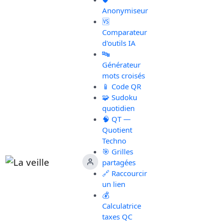
Anonymiseur
🆚
Comparateur
d'outils IA
🔤
Générateur
mots croisés
📱 Code QR
🧩 Sudoku
quotidien
🧠 QT —
Quotient
Techno
🎯 Grilles
partagées
🔗 Raccourcir
un lien
💰
Calculatrice
taxes QC