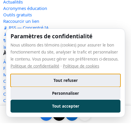
Actualités
Acronymes éducation
Outils gratuits
Raccourcir un lien
📡 RSS — Concentré IA
📡 RSS — Nouveaux outils
Paramètres de confidentialité
🔌 API publique
Nous utilisons des témoins (cookies) pour assurer le bon
📊 Statistiques
fonctionnement du site, analyser le trafic et personnaliser
À propos
le contenu. Vous pouvez gérer vos préférences ci-dessous.
À propos
Politique de confidentialité
·
Politique de cookies
FAQ
Méthodologie
Tout refuser
Contact
Statut des services
Personnaliser
Confidentialité
Conditions d'utilisation
Tout accepter
Conditions de vente
Cookies
Exercer mes droits
Demande de retrait