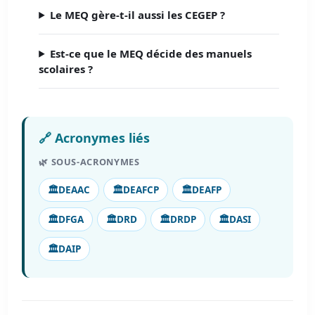
Le MEQ gère-t-il aussi les CEGEP ?
Est-ce que le MEQ décide des manuels
scolaires ?
🔗 Acronymes liés
🌿 SOUS-ACRONYMES
🏛️
DEAAC
🏛️
DEAFCP
🏛️
DEAFP
🏛️
DFGA
🏛️
DRD
🏛️
DRDP
🏛️
DASI
🏛️
DAIP