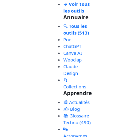
→ Voir tous
les outils
Annuaire
🔍
Tous les
outils (513)
Poe
ChatGPT
Canva AI
Wooclap
Claude
Design
📁
Collections
Apprendre
📰 Actualités
✍️ Blog
📚 Glossaire
Techno (490)
🔤
Acronymes