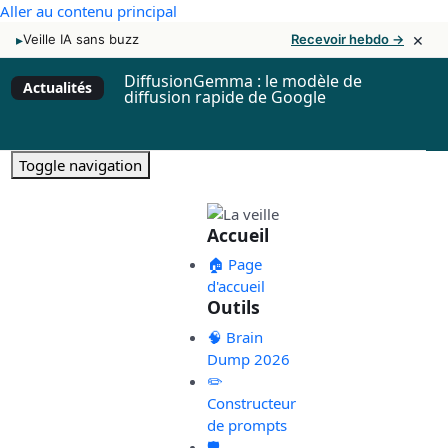
Aller au contenu principal
×
▸
Veille IA sans buzz
Recevoir hebdo →
DiffusionGemma : le modèle de
Actualités
diffusion rapide de Google
Toggle navigation
Accueil
🏠 Page
d'accueil
Outils
🧠 Brain
Dump 2026
✏️
Constructeur
de prompts
🛡️