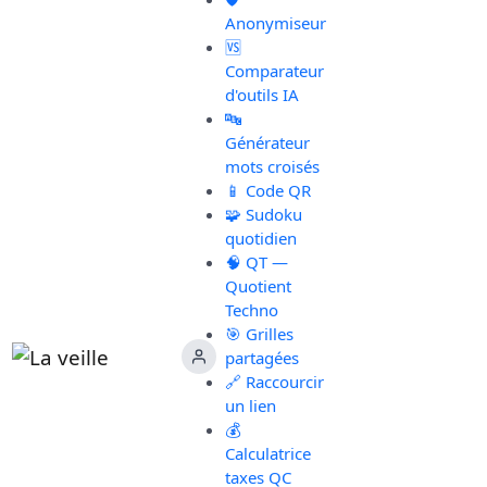
Anonymiseur
🆚
Comparateur
d'outils IA
🔤
Générateur
mots croisés
📱 Code QR
🧩 Sudoku
quotidien
🧠 QT —
Quotient
Techno
🎯 Grilles
partagées
🔗 Raccourcir
un lien
💰
Calculatrice
taxes QC