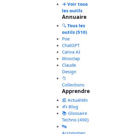
→ Voir tous
les outils
Annuaire
🔍
Tous les
outils (510)
Poe
ChatGPT
Canva AI
Wooclap
Claude
Design
📁
Collections
Apprendre
📰 Actualités
✍️ Blog
📚 Glossaire
Techno (490)
🔤
Acronymes