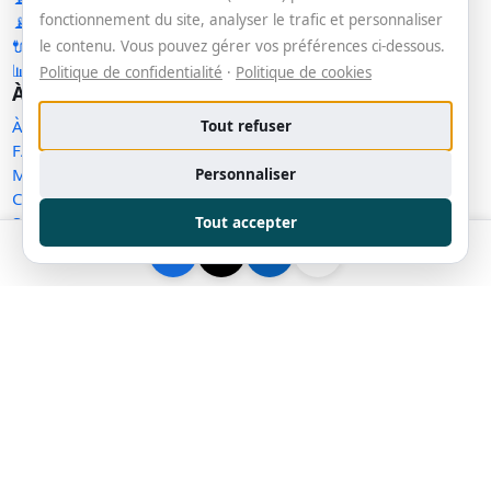
fonctionnement du site, analyser le trafic et personnaliser
📡 RSS — Nouveaux outils
🔌 API publique
le contenu. Vous pouvez gérer vos préférences ci-dessous.
📊 Statistiques
Politique de confidentialité
·
Politique de cookies
À propos
À propos
Tout refuser
FAQ
Méthodologie
Personnaliser
Contact
Statut des services
Tout accepter
Confidentialité
Conditions d'utilisation
Conditions de vente
Cookies
Exercer mes droits
Demande de retrait
Gérer les témoins
Plan du site
Communauté
Facebook