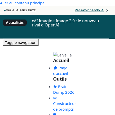
Aller au contenu principal
×
▸
Veille IA sans buzz
Recevoir hebdo →
xAI Imagine Image 2.0 : le nouveau
Actualités
rival d'OpenAI
Toggle navigation
Accueil
🏠 Page
d'accueil
Outils
🧠 Brain
Dump 2026
✏️
Constructeur
de prompts
🛡️