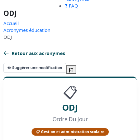
❓ FAQ
ODJ
Accueil
Acronymes éducation
ODJ
Retour aux acronymes
✏️ Suggérer une modification
📋
ODJ
Ordre Du Jour
📋 Gestion et administration scolaire