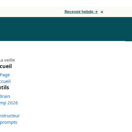
×
Recevoir hebdo →
cueil
 Page
ccueil
tils
Brain
mp 2026
nstructeur
 prompts