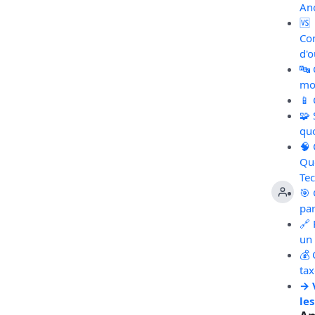
An
🆚
Co
d'o
🔤
mot
📱
🧩
qu
🧠
Qu
Te
🎯 
pa
🔗 
un 
💰 
ta
→ 
les