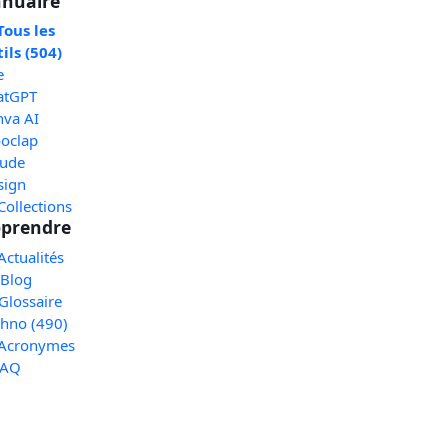
nuaire
Tous les
ils (504)
e
atGPT
nva AI
oclap
aude
sign
Collections
prendre
Actualités
 Blog
Glossaire
chno (490)
 Acronymes
FAQ