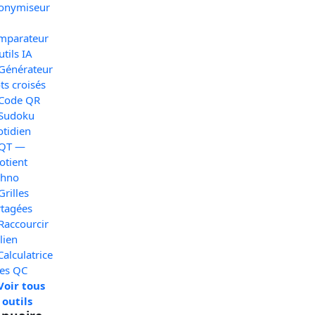
onymiseur
mparateur
utils IA
 Générateur
s croisés
 Code QR
 Sudoku
otidien
 QT —
otient
chno
Grilles
rtagées
Raccourcir
lien
Calculatrice
xes QC
Voir tous
 outils