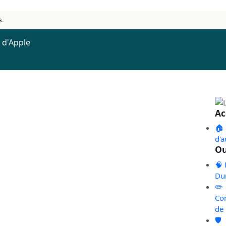
s.
e d'Apple
Ac
🏠
d'a
Ou
🧠 
Du
✏️
Co
de
🛡️