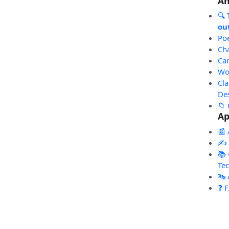
An
🔍
out
Po
Ch
Ca
Wo
Cl
De
📁 
Ap
📰 
✍️
📚 
Te
🔤
❓ 