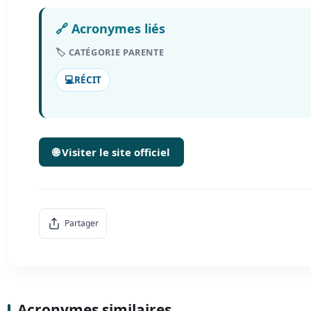
🔗 Acronymes liés
🏷️ CATÉGORIE PARENTE
💻
RÉCIT
🌐 Visiter le site officiel
Partager
Acronymes similaires