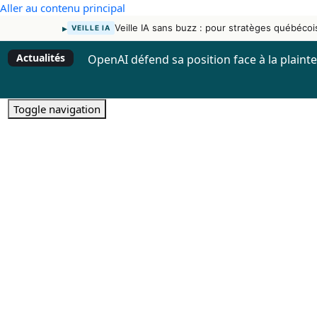
Aller au contenu principal
▸
Veille IA sans buzz : pour stratèges québécoi
VEILLE IA
Actualités
OpenAI défend sa position face à la plaint
Toggle navigation