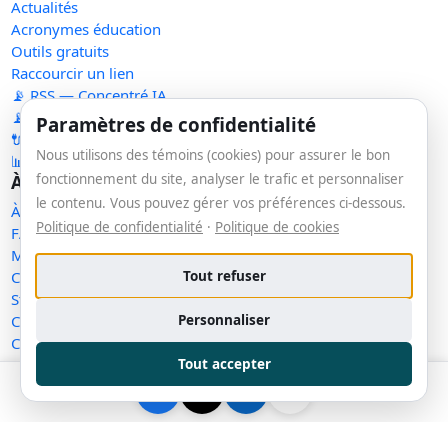
Actualités
Acronymes éducation
Outils gratuits
Raccourcir un lien
📡 RSS — Concentré IA
📡 RSS — Nouveaux outils
Paramètres de confidentialité
🔌 API publique
Nous utilisons des témoins (cookies) pour assurer le bon
📊 Statistiques
À propos
fonctionnement du site, analyser le trafic et personnaliser
le contenu. Vous pouvez gérer vos préférences ci-dessous.
À propos
Politique de confidentialité
·
Politique de cookies
FAQ
Méthodologie
Tout refuser
Contact
Statut des services
Personnaliser
Confidentialité
Conditions d'utilisation
Tout accepter
Conditions de vente
Cookies
Exercer mes droits
Demande de retrait