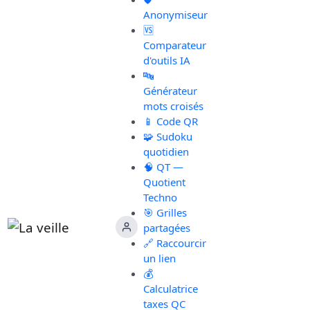
Anonymiseur
🆚
Comparateur
d'outils IA
🔤
Générateur
mots croisés
📱 Code QR
🧩 Sudoku
quotidien
🧠 QT —
Quotient
Techno
🎯 Grilles
partagées
🔗 Raccourcir
un lien
💰
Calculatrice
taxes QC