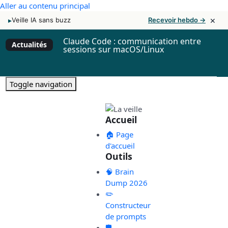
Aller au contenu principal
×
▸
Veille IA sans buzz
Recevoir hebdo →
Claude Code : communication entre
Actualités
sessions sur macOS/Linux
Toggle navigation
Accueil
🏠 Page
d'accueil
Outils
🧠 Brain
Dump 2026
✏️
Constructeur
de prompts
🛡️