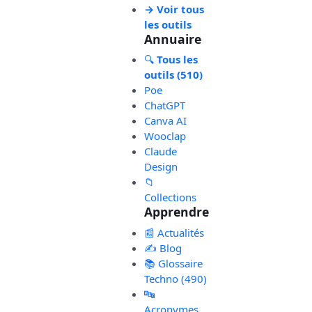
→ Voir tous
les outils
Annuaire
🔍
Tous les
outils (510)
Poe
ChatGPT
Canva AI
Wooclap
Claude
Design
📁
Collections
Apprendre
📰 Actualités
✍️ Blog
📚 Glossaire
Techno (490)
🔤
Acronymes