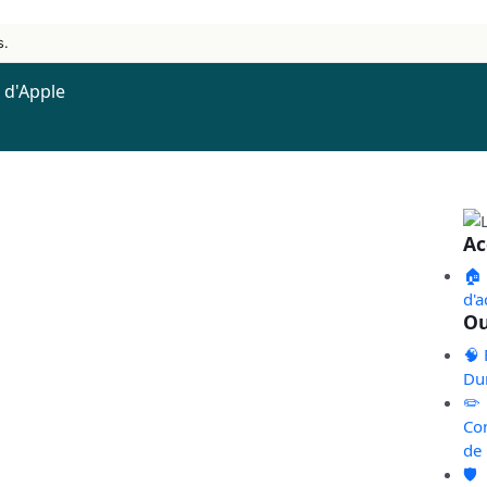
s.
e d'Apple
Ac
🏠
d'a
Ou
🧠 
Du
✏️
Co
de
🛡️