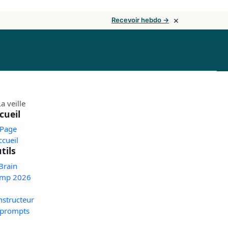
×
Recevoir hebdo →
cueil
 Page
ccueil
tils
Brain
mp 2026
nstructeur
 prompts