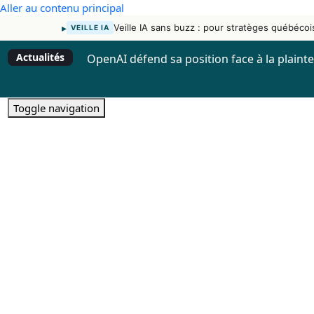
Aller au contenu principal
▸
Veille IA sans buzz : pour stratèges québécoi
VEILLE IA
Actualités
OpenAI défend sa position face à la plaint
Toggle navigation