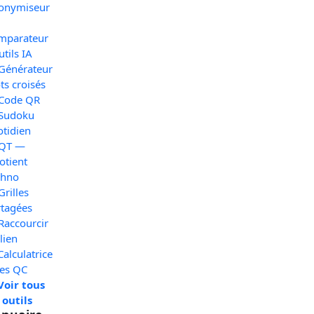
onymiseur
mparateur
utils IA
 Générateur
s croisés
 Code QR
 Sudoku
otidien
 QT —
otient
chno
Grilles
rtagées
Raccourcir
lien
Calculatrice
xes QC
Voir tous
 outils