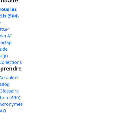
nuaire
Tous les
ils (504)
e
atGPT
nva AI
oclap
aude
sign
Collections
prendre
Actualités
 Blog
Glossaire
chno (490)
 Acronymes
FAQ