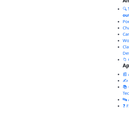
An
🔍
out
Po
Ch
Ca
Wo
Cl
De
📁 
Ap
📰 
✍️
📚 
Te
🔤
❓ 