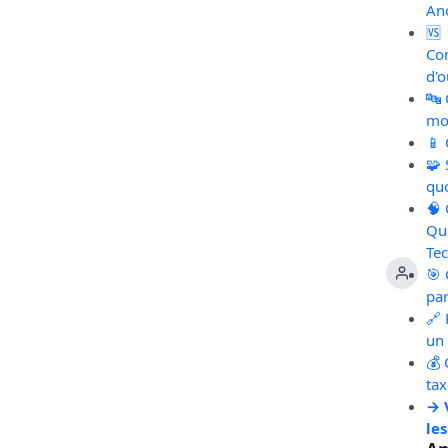
An
🆚
Co
d'o
🔤
mot
📱
🧩
qu
🧠
Qu
Te
🎯 
pa
🔗 
un 
💰 
ta
→ 
les