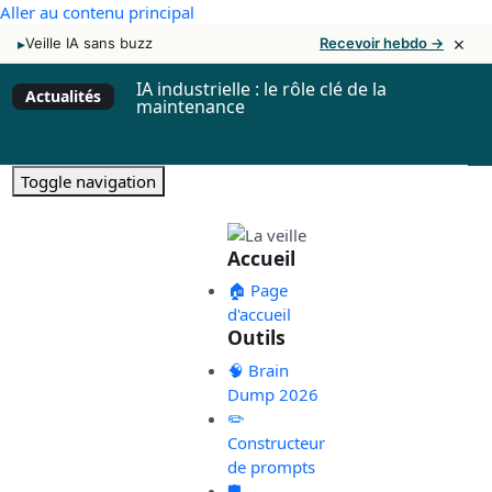
Aller au contenu principal
×
▸
Veille IA sans buzz
Recevoir hebdo →
IA industrielle : le rôle clé de la
Actualités
maintenance
Toggle navigation
Accueil
🏠 Page
d'accueil
Outils
🧠 Brain
Dump 2026
✏️
Constructeur
de prompts
🛡️