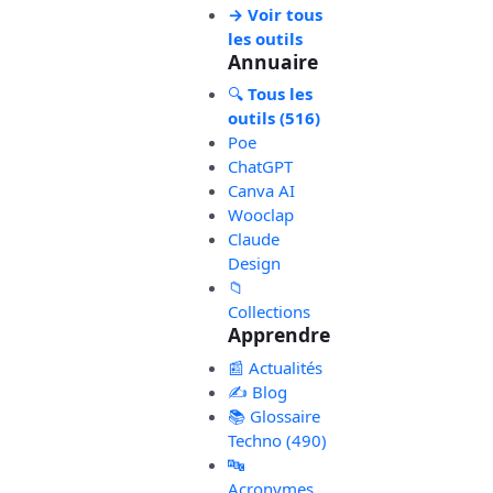
→ Voir tous
les outils
Annuaire
🔍
Tous les
outils (516)
Poe
ChatGPT
Canva AI
Wooclap
Claude
Design
📁
Collections
Apprendre
📰 Actualités
✍️ Blog
📚 Glossaire
Techno (490)
🔤
Acronymes