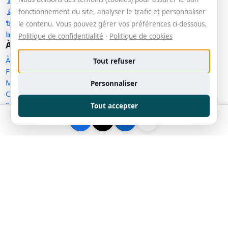
📡 RSS — Concentré IA
📡 RSS — Nouveaux outils
fonctionnement du site, analyser le trafic et personnaliser
🔌 API publique
le contenu. Vous pouvez gérer vos préférences ci-dessous.
📊 Statistiques
Politique de confidentialité
·
Politique de cookies
À propos
À propos
Tout refuser
FAQ
Méthodologie
Personnaliser
Contact
Statut des services
Tout accepter
Confidentialité
Conditions d'utilisation
Conditions de vente
Cookies
Exercer mes droits
Demande de retrait
Gérer les témoins
Plan du site
Communauté
Facebook