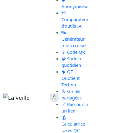
Anonymiseur
🆚
Comparateur
d'outils IA
🔤
Générateur
mots croisés
📱 Code QR
🧩 Sudoku
quotidien
🧠 QT —
Quotient
Techno
🎯 Grilles
partagées
🔗 Raccourcir
un lien
💰
Calculatrice
taxes QC