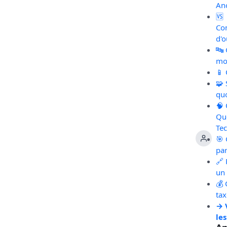
An
🆚
Co
d'o
🔤
mot
📱
🧩
qu
🧠
Qu
Te
🎯 
pa
🔗 
un 
💰 
ta
→ 
les