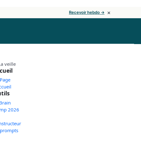
×
Recevoir hebdo →
cueil
 Page
ccueil
tils
Brain
mp 2026
nstructeur
 prompts