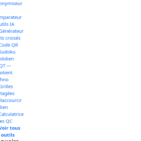
onymiseur
mparateur
utils IA
 Générateur
s croisés
 Code QR
 Sudoku
otidien
 QT —
otient
chno
Grilles
rtagées
Raccourcir
lien
Calculatrice
xes QC
Voir tous
 outils