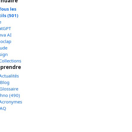
nuaire
Tous les
ils (501)
e
atGPT
nva AI
oclap
aude
sign
Collections
prendre
Actualités
 Blog
Glossaire
chno (490)
 Acronymes
FAQ