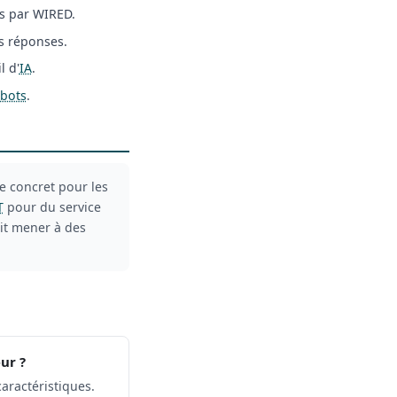
s par WIRED.
s réponses.
l d'
IA
.
tbots
.
e concret pour les
T
pour du service
it mener à des
ur ?
aractéristiques.