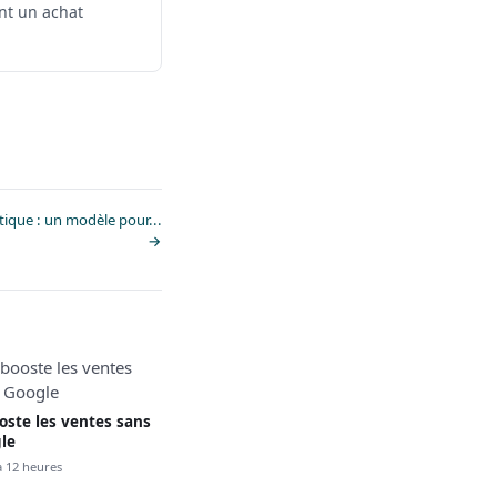
nt un achat
tique : un modèle pour...
→
ooste les ventes sans
le
 a 12 heures