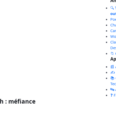
An
🔍
out
Po
Ch
Ca
Wo
Cl
De
📁 
Ap
📰 
✍️
📚 
Te
🔤
❓ 
h : méfiance