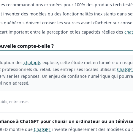
des recommandations erronées pour 100% des produits tech testé
 inventer des modèles ou des fonctionnalités inexistants dans se
québécois doivent croiser les sources avant d'acheter sur consei
cart important entre la perception et les capacités réelles des
cha
uvelle compte-t-elle ?
doption des
chatbots
explose, cette étude met en lumière un risqu
rofessionnels du retail. Les entreprises locales utilisant
ChatGP
perviser les réponses. Un enjeu de confiance numérique qui pourra
 si non adressé.
ublic, entreprises
nfiance à ChatGPT pour choisir un ordinateur ou un télévise
WIRED montre que
ChatGPT
invente régulièrement des modèles ou c