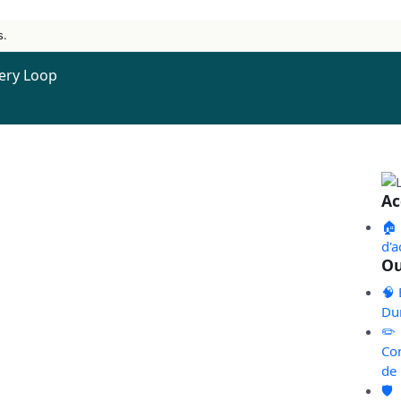
s.
very Loop
Ac
🏠
d'a
Ou
🧠 
Du
✏️
Co
de
🛡️