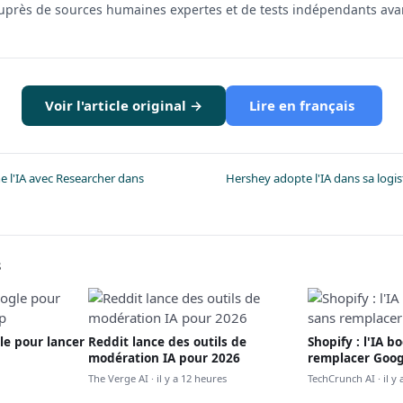
auprès de sources humaines expertes et de tests indépendants ava
Voir l'article original →
Lire en français
e l'IA avec Researcher dans
Hershey adopte l'IA dans sa logis
s
le pour lancer
Reddit lance des outils de
Shopify : l'IA b
modération IA pour 2026
remplacer Goog
The Verge AI · il y a 12 heures
TechCrunch AI · il y