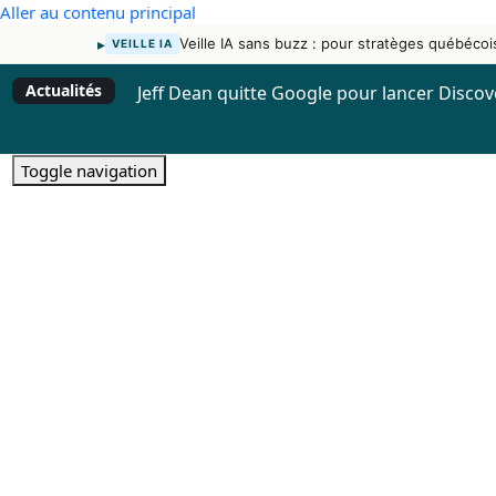
Aller au contenu principal
▸
Veille IA sans buzz : pour stratèges québécoi
VEILLE IA
Actualités
Jeff Dean quitte Google pour lancer Disco
Toggle navigation