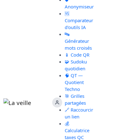
Anonymiseur
🆚
Comparateur
d'outils IA
🔤
Générateur
mots croisés
📱 Code QR
🧩 Sudoku
quotidien
🧠 QT —
Quotient
Techno
🎯 Grilles
partagées
🔗 Raccourcir
un lien
💰
Calculatrice
taxes QC