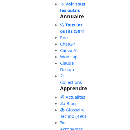
→ Voir tous
les outils
Annuaire
🔍
Tous les
outils (504)
Poe
ChatGPT
Canva AI
Wooclap
Claude
Design
📁
Collections
Apprendre
📰 Actualités
✍️ Blog
📚 Glossaire
Techno (490)
🔤
Acronymes