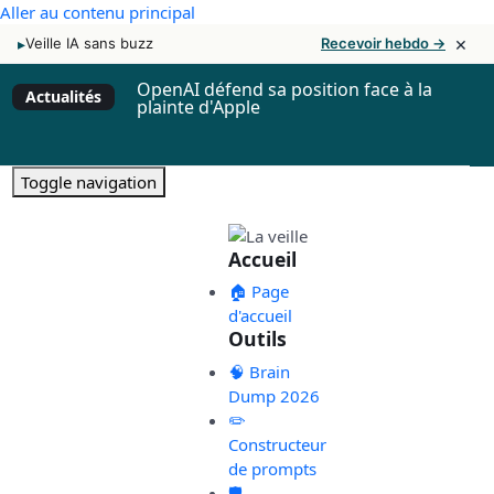
Aller au contenu principal
×
▸
Veille IA sans buzz
Recevoir hebdo →
OpenAI défend sa position face à la
Actualités
plainte d'Apple
Toggle navigation
Accueil
🏠 Page
d'accueil
Outils
🧠 Brain
Dump 2026
✏️
Constructeur
de prompts
🛡️