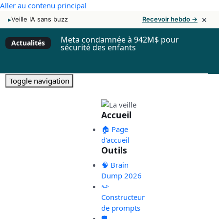
Aller au contenu principal
×
▸
Veille IA sans buzz
Recevoir hebdo →
Meta condamnée à 942M$ pour
Actualités
sécurité des enfants
Toggle navigation
Accueil
🏠 Page
d'accueil
Outils
🧠 Brain
Dump 2026
✏️
Constructeur
de prompts
🛡️