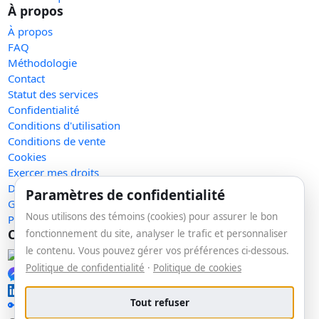
À propos
À propos
FAQ
Méthodologie
Contact
Statut des services
Confidentialité
Conditions d'utilisation
Conditions de vente
Cookies
Exercer mes droits
Demande de retrait
Paramètres de confidentialité
Gérer les témoins
Nous utilisons des témoins (cookies) pour assurer le bon
Plan du site
Communauté
fonctionnement du site, analyser le trafic et personnaliser
le contenu. Vous pouvez gérer vos préférences ci-dessous.
Facebook
Politique de confidentialité
·
Politique de cookies
Messenger
LinkedIn
Tout refuser
🔑 Se connecter