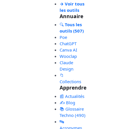
→ Voir tous
les outils
Annuaire
🔍
Tous les
outils (507)
Poe
ChatGPT
Canva AI
Wooclap
Claude
Design
📁
Collections
Apprendre
📰 Actualités
✍️ Blog
📚 Glossaire
Techno (490)
🔤
Acronymes