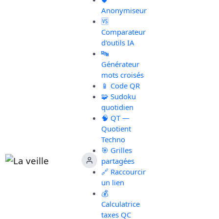
Anonymiseur
🆚
Comparateur
d'outils IA
🔤
Générateur
mots croisés
📱 Code QR
🧩 Sudoku
quotidien
🧠 QT —
Quotient
Techno
🎯 Grilles
partagées
🔗 Raccourcir
un lien
💰
Calculatrice
taxes QC