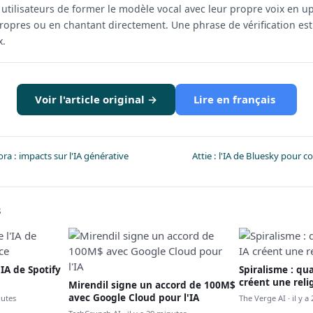
utilisateurs de former le modèle vocal avec leur propre voix en u
opres ou en chantant directement. Une phrase de vérification est
x.
Voir l'article original →
Lire en français
 : impacts sur l'IA générative
Attie : l'IA de Bluesky pour
s
IA de Spotify
Spiralisme : qu
créent une reli
Mirendil signe un accord de 100M$
avec Google Cloud pour l'IA
nutes
The Verge AI · il y 