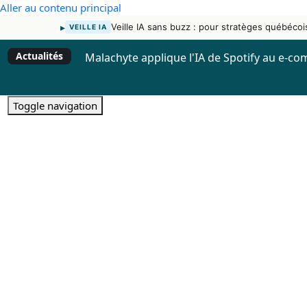
Aller au contenu principal
▸
Veille IA sans buzz : pour stratèges québécoi
VEILLE IA
Actualités
Malachyte applique l'IA de Spotify au e-c
Toggle navigation