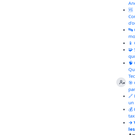
An
🆚
Co
d'o
🔤
mot
📱
🧩
qu
🧠
Qu
Te
🎯 
pa
🔗 
un 
💰 
ta
→ 
les