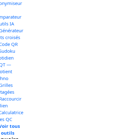
onymiseur
mparateur
utils IA
 Générateur
s croisés
 Code QR
 Sudoku
otidien
 QT —
otient
chno
Grilles
rtagées
Raccourcir
lien
Calculatrice
xes QC
Voir tous
 outils