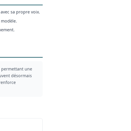
avec sa propre voix.
u modèle.
quement.
, permettant une
euvent désormais
 renforce