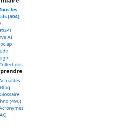
nuaire
Tous les
ils (504)
e
atGPT
nva AI
oclap
aude
sign
Collections
prendre
Actualités
 Blog
Glossaire
chno (490)
 Acronymes
FAQ