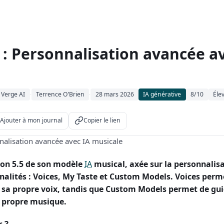
 : Personnalisation avancée a
 Verge AI
Terrence O’Brien
28 mars 2026
IA générative
8/10
Éle
·
·
Ajouter à mon journal
Copier le lien
ion 5.5 de son modèle
IA
musical, axée sur la personnalisa
nalités : Voices, My Taste et Custom Models. Voices perm
 sa propre voix, tandis que Custom Models permet de gui
 propre musique.
r ?