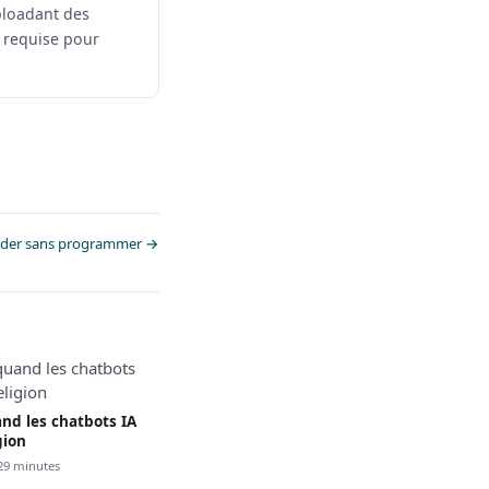
ploadant des
 requise pour
 coder sans programmer →
and les chatbots IA
gion
a 29 minutes