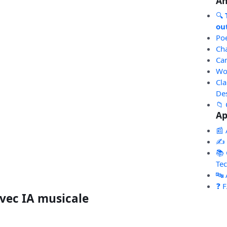
An
🔍
out
Po
Ch
Ca
Wo
Cl
De
📁 
Ap
📰 
✍️
📚 
Te
🔤
❓ 
avec IA musicale