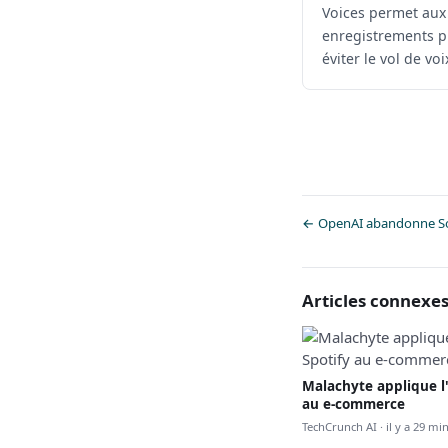
Voices permet aux 
enregistrements pr
éviter le vol de voi
← OpenAI abandonne Sora
Articles connexe
Malachyte applique l'
au e-commerce
TechCrunch AI · il y a 29 mi