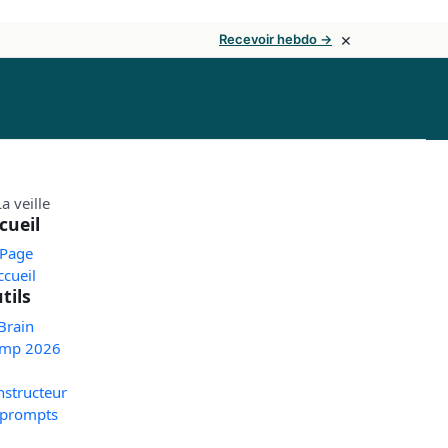
×
Recevoir hebdo →
cueil
 Page
ccueil
tils
Brain
mp 2026
nstructeur
 prompts