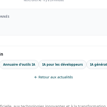
TechCrunch AI · il y a 29 minutes
ONNÉS
in
Annuaire d'outils IA
IA pour les développeurs
IA générat
← Retour aux actualités
ificielle, aux technologies innovantes et à la transformation