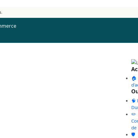
s.
ommerce
Ac
🏠
d'a
Ou
🧠 
Du
✏️
Co
de
🛡️