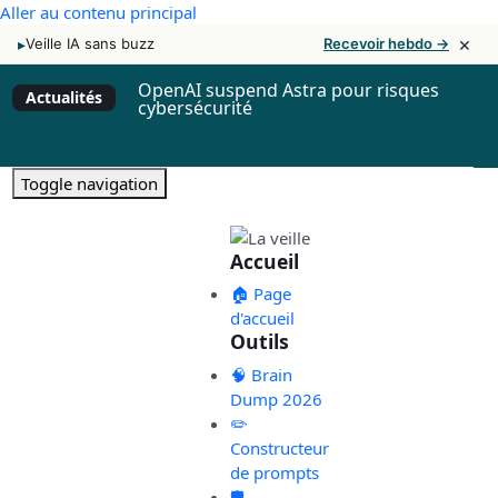
Aller au contenu principal
×
▸
Veille IA sans buzz
Recevoir hebdo →
OpenAI suspend Astra pour risques
Actualités
cybersécurité
Toggle navigation
Accueil
🏠 Page
d'accueil
Outils
🧠 Brain
Dump 2026
✏️
Constructeur
de prompts
🛡️