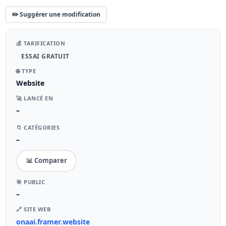
✏️ Suggérer une modification
💰 TARIFICATION
ESSAI GRATUIT
🌐 TYPE
Website
🚀 LANCÉ EN
–
📁 CATÉGORIES
–
📊 Comparer
🎯 PUBLIC
–
🔗 SITE WEB
onaai.framer.website