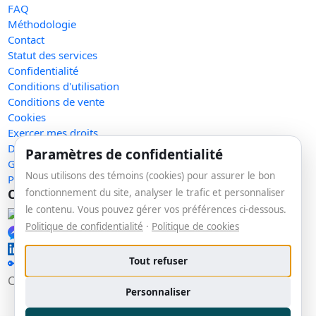
FAQ
Méthodologie
Contact
Statut des services
Confidentialité
Conditions d'utilisation
Conditions de vente
Cookies
Exercer mes droits
Demande de retrait
Paramètres de confidentialité
Gérer les témoins
Nous utilisons des témoins (cookies) pour assurer le bon
Plan du site
Communauté
fonctionnement du site, analyser le trafic et personnaliser
le contenu. Vous pouvez gérer vos préférences ci-dessous.
Facebook
Politique de confidentialité
·
Politique de cookies
Messenger
LinkedIn
Tout refuser
🔑 Se connecter
Copyright © 2026 La veille. Tous droits réservés.
v1.153.0
Personnaliser
Conçu et hébergé par
MEMORA solutions
· Entreprise canadienne 🍁