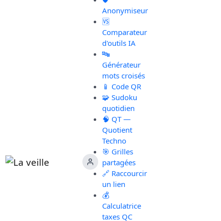
Anonymiseur
🆚
Comparateur
d'outils IA
🔤
Générateur
mots croisés
📱 Code QR
🧩 Sudoku
quotidien
🧠 QT —
Quotient
Techno
🎯 Grilles
partagées
🔗 Raccourcir
un lien
💰
Calculatrice
taxes QC