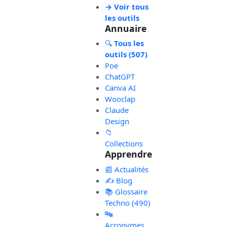
→ Voir tous
les outils
Annuaire
🔍
Tous les
outils (507)
Poe
ChatGPT
Canva AI
Wooclap
Claude
Design
📁
Collections
Apprendre
📰 Actualités
✍️ Blog
📚 Glossaire
Techno (490)
🔤
Acronymes