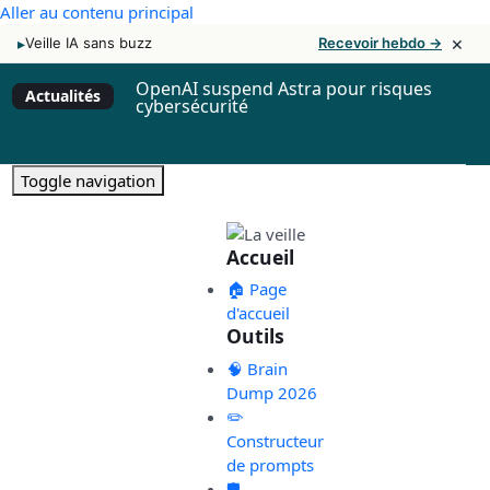
Aller au contenu principal
×
▸
Veille IA sans buzz
Recevoir hebdo →
OpenAI suspend Astra pour risques
Actualités
cybersécurité
Toggle navigation
Accueil
🏠 Page
d'accueil
Outils
🧠 Brain
Dump 2026
✏️
Constructeur
de prompts
🛡️