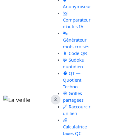
Anonymiseur
🆚
Comparateur
d'outils IA
🔤
Générateur
mots croisés
📱 Code QR
🧩 Sudoku
quotidien
🧠 QT —
Quotient
Techno
🎯 Grilles
partagées
🔗 Raccourcir
un lien
💰
Calculatrice
taxes QC