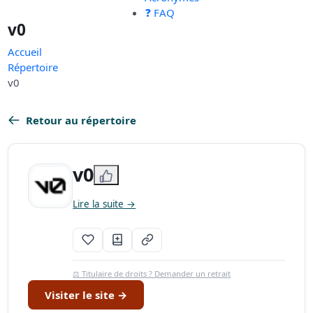
❓ FAQ
v0
Accueil
Répertoire
v0
Retour au répertoire
v0
Lire la suite →
⚖️ Titulaire de droits ? Demander un retrait
Visiter le site →