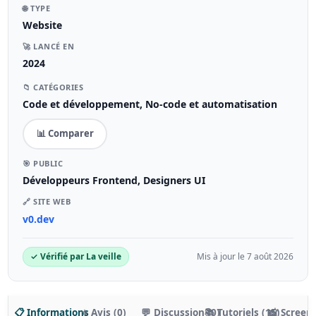
🌐 TYPE
Website
🚀 LANCÉ EN
2024
📁 CATÉGORIES
Code et développement, No-code et automatisation
📊 Comparer
🎯 PUBLIC
Développeurs Frontend, Designers UI
🔗 SITE WEB
v0.dev
✓ Vérifié par La veille
Mis à jour le 7 août 2026
📋 Informations
⭐ Avis (0)
💬 Discussion (0)
📚 Tutoriels (15)
📸 Screen