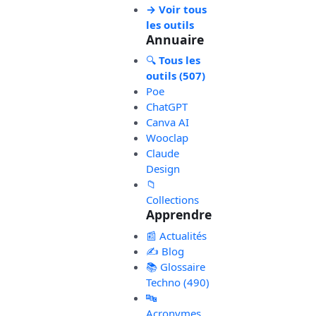
→ Voir tous
les outils
Annuaire
🔍
Tous les
outils (507)
Poe
ChatGPT
Canva AI
Wooclap
Claude
Design
📁
Collections
Apprendre
📰 Actualités
✍️ Blog
📚 Glossaire
Techno (490)
🔤
Acronymes