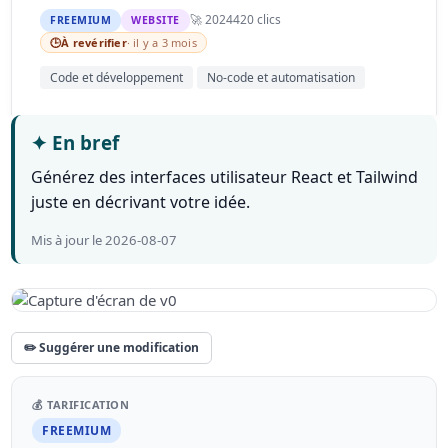
🚀 2024
420 clics
FREEMIUM
WEBSITE
🕒
À revérifier
· il y a 3 mois
Code et développement
No-code et automatisation
✦
En bref
Générez des interfaces utilisateur React et Tailwind
juste en décrivant votre idée.
Mis à jour le 2026-08-07
✏️ Suggérer une modification
💰 TARIFICATION
FREEMIUM