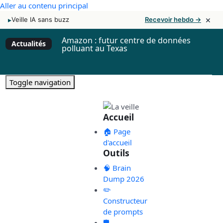
Aller au contenu principal
×
▸
Veille IA sans buzz
Recevoir hebdo →
Amazon : futur centre de données
Actualités
polluant au Texas
Toggle navigation
Accueil
🏠 Page
d'accueil
Outils
🧠 Brain
Dump 2026
✏️
Constructeur
de prompts
🛡️