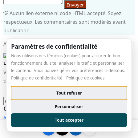
Envoyer
💡 Aucun lien externe ni code HTML accepté. Soyez
respectueux. Les commentaires sont modérés avant
publication.
Aucun commentaire pour le moment. Soyez le premier !
Paramètres de confidentialité
Nous utilisons des témoins (cookies) pour assurer le bon
La veille
fonctionnement du site, analyser le trafic et personnaliser
le contenu. Vous pouvez gérer vos préférences ci-dessous.
Votre veille sur l'IA, les technologies et la
Politique de confidentialité
·
Politique de cookies
transformation numérique au Québec.
Tout refuser
Personnaliser
Catégories
ACTUALITÉS TECHNO
(23)
Tout accepter
Divers
(2)
FRÉQUENCE NUMÉRIQUE (PODCAST)
(8)
GUIDES & TUTORIELS
(12)