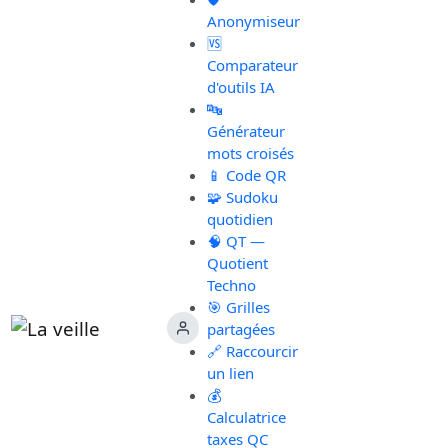
Anonymiseur
🆚
Comparateur
d'outils IA
🔤
Générateur
mots croisés
📱 Code QR
🧩 Sudoku
quotidien
🧠 QT —
Quotient
Techno
🎯 Grilles
partagées
🔗 Raccourcir
un lien
💰
Calculatrice
taxes QC