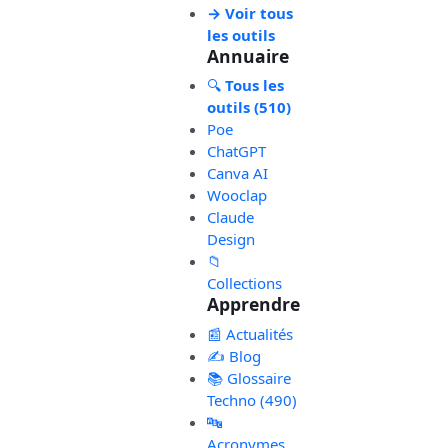
→ Voir tous
les outils
Annuaire
🔍
Tous les
outils (510)
Poe
ChatGPT
Canva AI
Wooclap
Claude
Design
📁
Collections
Apprendre
📰 Actualités
✍️ Blog
📚 Glossaire
Techno (490)
🔤
Acronymes