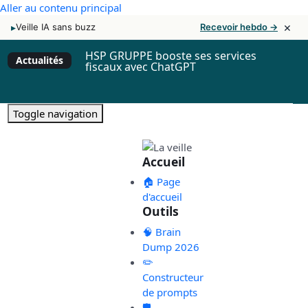
Aller au contenu principal
×
▸
Veille IA sans buzz
Recevoir hebdo →
HSP GRUPPE booste ses services
Actualités
fiscaux avec ChatGPT
Toggle navigation
Accueil
🏠 Page
d'accueil
Outils
🧠 Brain
Dump 2026
✏️
Constructeur
de prompts
🛡️