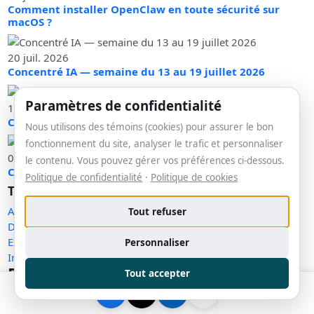
Comment installer OpenClaw en toute sécurité sur
macOS ?
20 juil. 2026
Concentré IA — semaine du 13 au 19 juillet 2026
Paramètres de confidentialité
13 juil. 2026
Concentré IA - semaine du 6 au 12 juillet 2026
Nous utilisons des témoins (cookies) pour assurer le bon
fonctionnement du site, analyser le trafic et personnaliser
05 juil. 2026
le contenu. Vous pouvez gérer vos préférences ci-dessous.
Concentré IA - semaine du 29 juin au 5 juillet 2026
Politique de confidentialité
·
Politique de cookies
Tags
Avancé
Tout refuser
Débutant
Expert
Personnaliser
Intermédiaire
Restez informé
Tout accepter
Inscrivez-vous pour recevoir nos derniers articles.