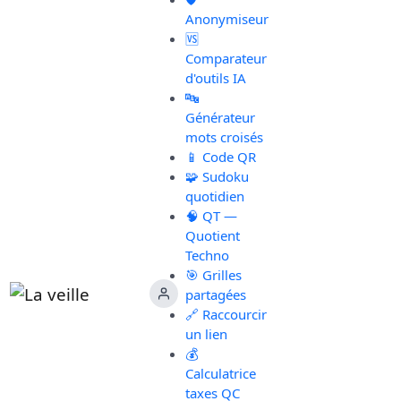
Anonymiseur
🆚
Comparateur
d'outils IA
🔤
Générateur
mots croisés
📱 Code QR
🧩 Sudoku
quotidien
🧠 QT —
Quotient
Techno
🎯 Grilles
partagées
🔗 Raccourcir
un lien
💰
Calculatrice
taxes QC