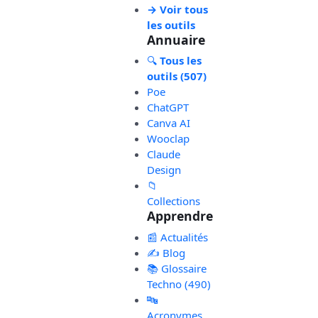
→ Voir tous
les outils
Annuaire
🔍
Tous les
outils (507)
Poe
ChatGPT
Canva AI
Wooclap
Claude
Design
📁
Collections
Apprendre
📰 Actualités
✍️ Blog
📚 Glossaire
Techno (490)
🔤
Acronymes