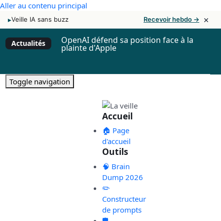
Aller au contenu principal
×
▸
Veille IA sans buzz
Recevoir hebdo →
OpenAI défend sa position face à la
Actualités
plainte d'Apple
Toggle navigation
Accueil
🏠 Page
d'accueil
Outils
🧠 Brain
Dump 2026
✏️
Constructeur
de prompts
🛡️