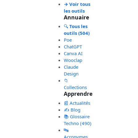
→ Voir tous
les outils
Annuaire
🔍
Tous les
outils (504)
Poe
ChatGPT
Canva AI
Wooclap
Claude
Design
📁
Collections
Apprendre
📰 Actualités
✍️ Blog
📚 Glossaire
Techno (490)
🔤
Acronymes