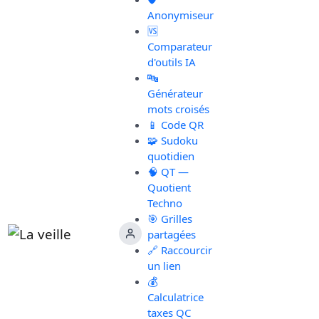
Anonymiseur
🆚
Comparateur
d'outils IA
🔤
Générateur
mots croisés
📱 Code QR
🧩 Sudoku
quotidien
🧠 QT —
Quotient
Techno
🎯 Grilles
partagées
🔗 Raccourcir
un lien
💰
Calculatrice
taxes QC