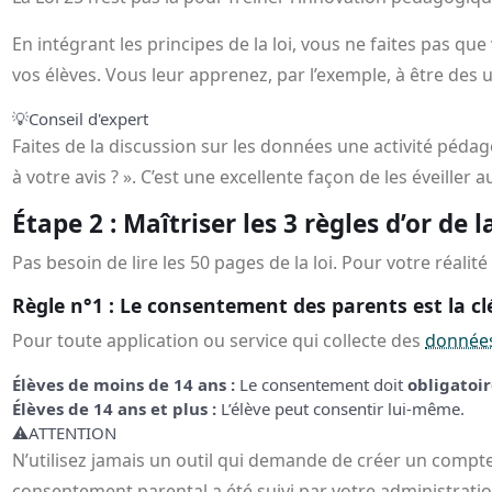
En intégrant les principes de la loi, vous ne faites pas 
vos élèves. Vous leur apprenez, par l’exemple, à être des u
💡
Conseil d'expert
Faites de la discussion sur les données une activité péda
à votre avis ? ». C’est une excellente façon de les éveiller a
Étape 2 : Maîtriser les 3 règles d’or de l
Pas besoin de lire les 50 pages de la loi. Pour votre réalit
Règle n°1 : Le consentement des parents est la cl
Pour toute application ou service qui collecte des
données
Élèves de moins de 14 ans :
Le consentement doit
obligatoi
Élèves de 14 ans et plus :
L’élève peut consentir lui-même.
⚠️
ATTENTION
N’utilisez jamais un outil qui demande de créer un compt
consentement parental a été suivi par votre administratio