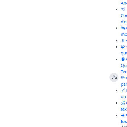
An
🆚
Co
d'o
🔤
mot
📱
🧩
qu
🧠
Qu
Te
🎯 
pa
🔗 
un 
💰 
ta
→ 
les