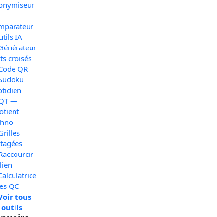
onymiseur
mparateur
utils IA
 Générateur
s croisés
 Code QR
 Sudoku
otidien
 QT —
otient
chno
Grilles
rtagées
Raccourcir
lien
Calculatrice
xes QC
Voir tous
 outils