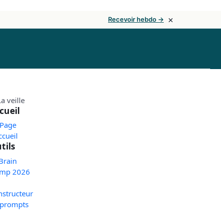
×
Recevoir hebdo →
cueil
 Page
ccueil
tils
Brain
mp 2026
nstructeur
 prompts