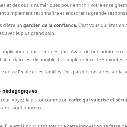
rmes et des outils numériques pour enrichir votre enseigneme
ent simplement reconnaître et encadrer la grande responsab
is d’être un
gardien de la confiance
. C’est vous qui êtes en
es avec le plus grand soin.
pplication pour créer des quiz. Avant de l’introduire en clas
lité claire est disponible. Ce simple réflexe de 5 minutes e
nce entre l’école et les familles. Des parents rassurés sur 
es pédagogiques
 erreur. Voyez-la plutôt comme un
cadre qui valorise et séc
ux qui sont douteux.
e. Elle est là pour s’assurer que cette innovation se fasse d