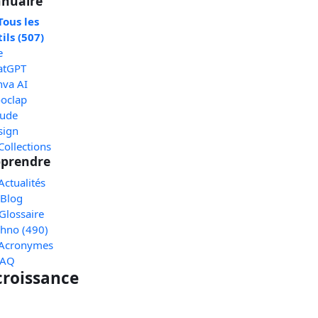
nuaire
Tous les
ils (507)
e
atGPT
nva AI
oclap
aude
sign
Collections
prendre
Actualités
 Blog
Glossaire
chno (490)
 Acronymes
FAQ
 croissance