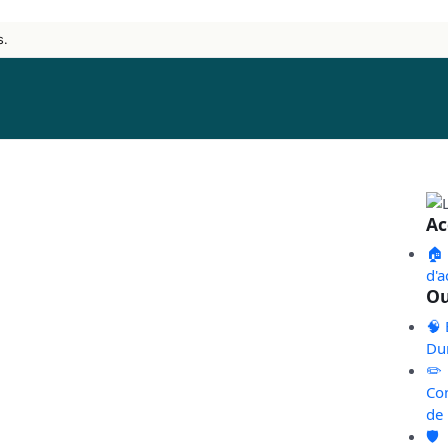
s.
Ac
🏠
d'a
Ou
🧠 
Du
✏️
Co
de
🛡️