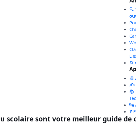
An
🔍
out
Po
Ch
Ca
Wo
Cl
De
📁 
Ap
📰 
✍️
📚 
Te
🔤
❓ 
eu scolaire sont votre meilleur guide de