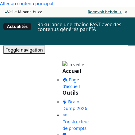
Aller au contenu principal
×
▸
Veille IA sans buzz
Recevoir hebdo →
Roku lance une chaîne FAST avec des
Actualités
contenus générés par l'IA
Toggle navigation
Accueil
🏠 Page
d'accueil
Outils
🧠 Brain
Dump 2026
✏️
Constructeur
de prompts
🛡️