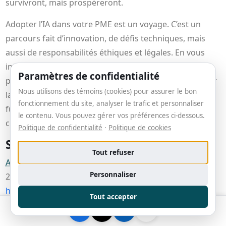
survivront, mais prospéreront.
Adopter l’IA dans votre PME est un voyage. C’est un
parcours fait d’innovation, de défis techniques, mais
aussi de responsabilités éthiques et légales. En vous
informant et en agissant de manière proactive, vous
Paramètres de confidentialité
pouvez non seulement vous protéger, mais aussi ouvrir
Nous utilisons des témoins (cookies) pour assurer le bon
la voie à une croissance durable et pleine de sens. Le
fonctionnement du site, analyser le trafic et personnaliser
futur de l’IA est entre nos mains. Ne le subissez pas,
le contenu. Vous pouvez gérer vos préférences ci-dessous.
construisez-le.
Politique de confidentialité
·
Politique de cookies
Sources
Tout refuser
Artificial Intelligence Act
– Wikipedia, consulté le août 4,
Personnaliser
2025,
https ://en.wikipedia.org/wiki/Artificial_Intelligence_Act
Tout accepter
EU AI Act
Timeline : Key Dates For Compliance| Insights