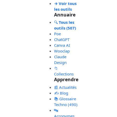
→ Voir tous
les outils
Annuaire
🔍
Tous les
outils (507)
Poe
ChatGPT
Canva AI
Wooclap
Claude
Design
📁
Collections
Apprendre
📰 Actualités
✍️ Blog
📚 Glossaire
Techno (490)
🔤
Acronymes