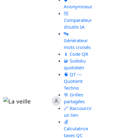
Anonymiseur
🆚
Comparateur
d'outils IA
🔤
Générateur
mots croisés
📱 Code QR
🧩 Sudoku
quotidien
🧠 QT —
Quotient
Techno
🎯 Grilles
partagées
🔗 Raccourcir
un lien
💰
Calculatrice
taxes QC