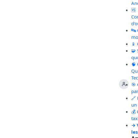
An
🆚
Co
d'o
🔤
mot
📱
🧩
qu
🧠
Qu
Te
🎯 
pa
🔗 
un 
💰 
ta
→ 
les