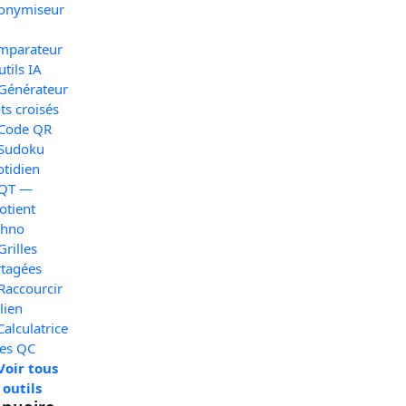
onymiseur
mparateur
utils IA
 Générateur
s croisés
 Code QR
 Sudoku
otidien
 QT —
otient
chno
Grilles
rtagées
Raccourcir
lien
Calculatrice
xes QC
Voir tous
 outils