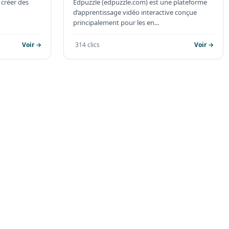
créer des
Edpuzzle (edpuzzle.com) est une plateforme
d’apprentissage vidéo interactive conçue
principalement pour les en...
Voir →
314 clics
Voir →