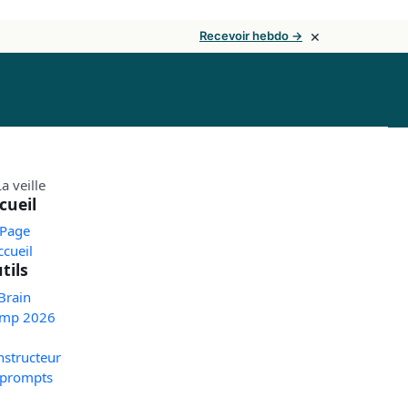
×
Recevoir hebdo →
cueil
 Page
ccueil
tils
Brain
mp 2026
nstructeur
 prompts