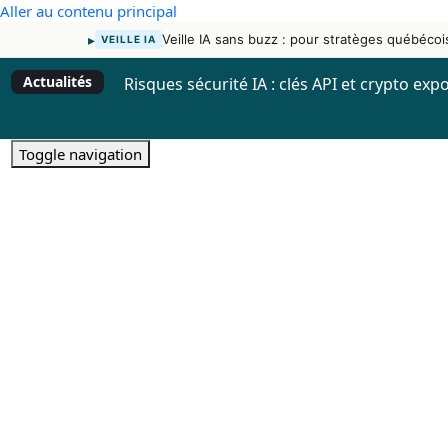
Aller au contenu principal
▸
Veille IA sans buzz : pour stratèges québécoi
VEILLE IA
Actualités
Risques sécurité IA : clés API et crypto exp
Toggle navigation