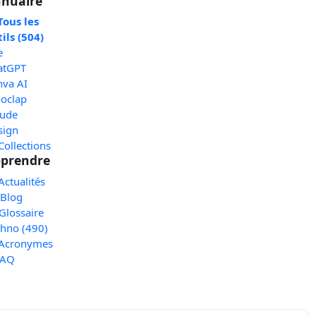
nuaire
Tous les
ils (504)
e
atGPT
nva AI
oclap
aude
sign
Collections
prendre
Actualités
 Blog
Glossaire
chno (490)
 Acronymes
FAQ