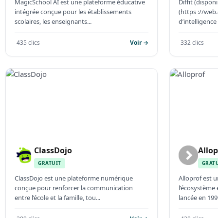
MagicSchool AI est une plateforme éducative
Diffit (dispon
intégrée conçue pour les établissements
(https ://web.
scolaires, les enseignants...
d’intelligence a
435 clics
Voir →
332 clics
ClassDojo
Allop
GRATUIT
GRAT
ClassDojo est une plateforme numérique
Alloprof est 
conçue pour renforcer la communication
l’écosystème 
entre l’école et la famille, tou...
lancée en 1999