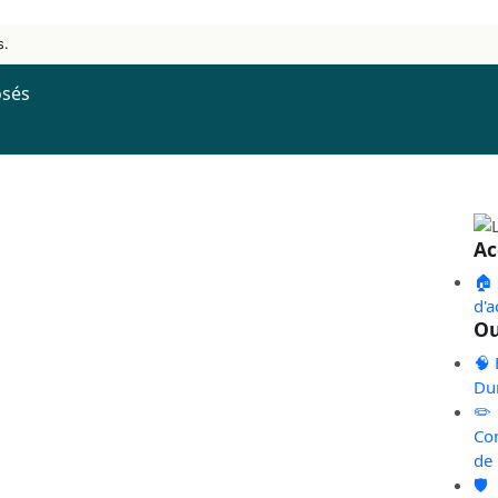
s.
osés
Ac
🏠
d'a
Ou
🧠 
Du
✏️
Co
de
🛡️