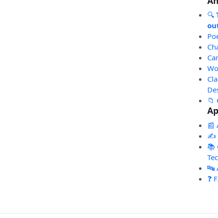
An
🔍
out
Po
Ch
Ca
Wo
Cl
De
📁 
Ap
📰 
✍️
📚 
Te
🔤
❓ 