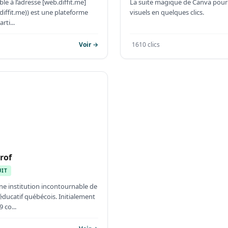
ible à l’adresse [web.diffit.me]
La suite magique de Canva pour 
diffit.me)) est une plateforme
visuels en quelques clics.
rti...
Voir →
1610 clics
rof
UIT
une institution incontournable de
éducatif québécois. Initialement
 co...