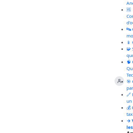
An
🆚
Co
d'o
🔤
mot
📱
🧩
qu
🧠
Qu
Te
🎯 
pa
🔗 
un 
💰 
ta
→ 
les