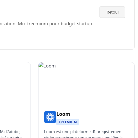
Retour
anisation. Mix freemium pour budget startup.
Loom
FREEMIUM
IA d'Adobe,
Loom est une plateforme d’enregistrement
 sécuritaire
vidéo asynchrone conçue pour simplifier la