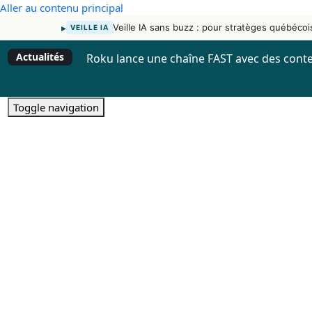
Aller au contenu principal
▸
Veille IA sans buzz : pour stratèges québécoi
VEILLE IA
Actualités
Roku lance une chaîne FAST avec des conte
Toggle navigation