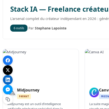
Stack IA — Freelance créateur
L'arsenal complet du créateur indépendant en 2026 : génér
6 outils
Par
Stephane Lapointe
Midjourney
Canv
PAYANT
FREE
Midjourney est un outil d’intelligence
La suite magi
artificielle générative spécialisé dans la
visuels en que