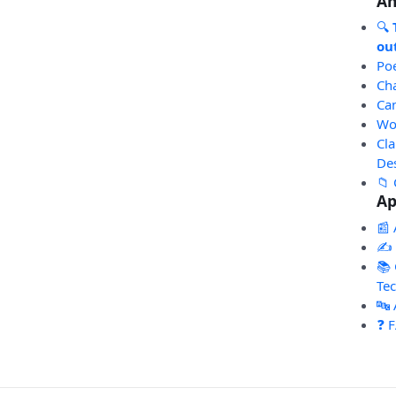
An
🔍
out
Po
Ch
Ca
Wo
Cl
De
📁 
Ap
📰 
✍️
📚 
Te
🔤
❓ 