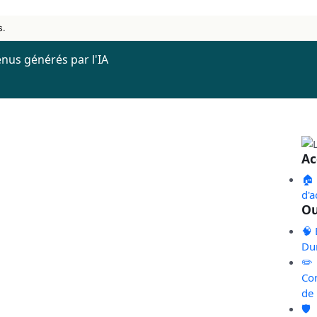
s.
nus générés par l'IA
Ac
🏠
d'a
Ou
🧠 
Du
✏️
Co
de
🛡️