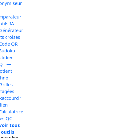
onymiseur
mparateur
utils IA
 Générateur
s croisés
 Code QR
 Sudoku
otidien
 QT —
otient
chno
Grilles
rtagées
Raccourcir
lien
Calculatrice
xes QC
Voir tous
 outils