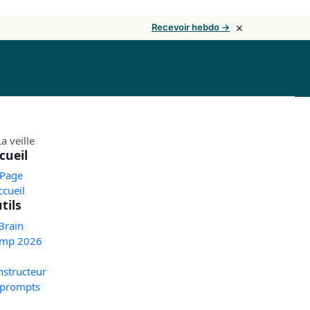
×
Recevoir hebdo →
cueil
 Page
ccueil
tils
Brain
mp 2026
nstructeur
 prompts