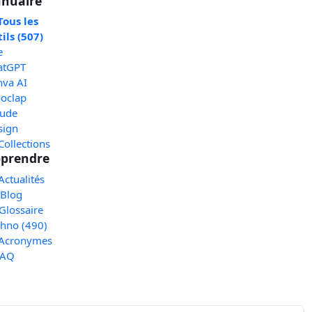
nuaire
Tous les
ils (507)
e
atGPT
nva AI
oclap
aude
sign
Collections
prendre
Actualités
 Blog
Glossaire
chno (490)
 Acronymes
FAQ