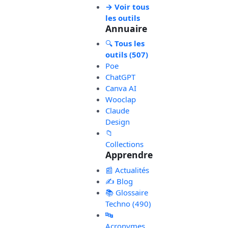
→ Voir tous
les outils
Annuaire
🔍
Tous les
outils (507)
Poe
ChatGPT
Canva AI
Wooclap
Claude
Design
📁
Collections
Apprendre
📰 Actualités
✍️ Blog
📚 Glossaire
Techno (490)
🔤
Acronymes