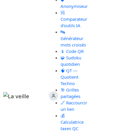
Anonymiseur
🆚
Comparateur
d'outils IA
🔤
Générateur
mots croisés
📱 Code QR
🧩 Sudoku
quotidien
🧠 QT —
Quotient
Techno
🎯 Grilles
partagées
🔗 Raccourcir
un lien
💰
Calculatrice
taxes QC