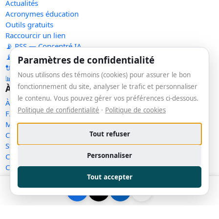
Actualités
Acronymes éducation
Outils gratuits
Raccourcir un lien
📡 RSS — Concentré IA
📡 RSS — Nouveaux outils
Paramètres de confidentialité
🔌 API publique
Nous utilisons des témoins (cookies) pour assurer le bon
📊 Statistiques
fonctionnement du site, analyser le trafic et personnaliser
À propos
le contenu. Vous pouvez gérer vos préférences ci-dessous.
À propos
Politique de confidentialité
·
Politique de cookies
FAQ
Méthodologie
Tout refuser
Contact
Statut des services
Personnaliser
Confidentialité
Conditions d'utilisation
Tout accepter
Conditions de vente
Cookies
Exercer mes droits
Demande de retrait