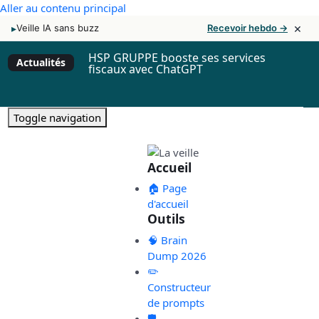
Aller au contenu principal
×
▸
Veille IA sans buzz
Recevoir hebdo →
HSP GRUPPE booste ses services
Actualités
fiscaux avec ChatGPT
Toggle navigation
Accueil
🏠 Page
d'accueil
Outils
🧠 Brain
Dump 2026
✏️
Constructeur
de prompts
🛡️