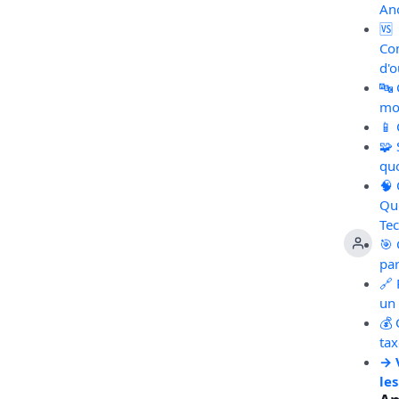
An
🆚
Co
d'o
🔤
mot
📱
🧩
qu
🧠
Qu
Te
🎯 
pa
🔗 
un 
💰 
ta
→ 
les