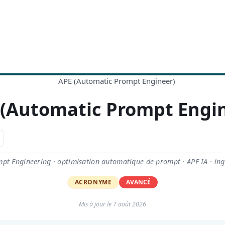
 (Automatic Prompt Engin
t Engineering · optimisation automatique de prompt · APE IA · in
ACRONYME
AVANCÉ
Mis à jour le
7 août 2026