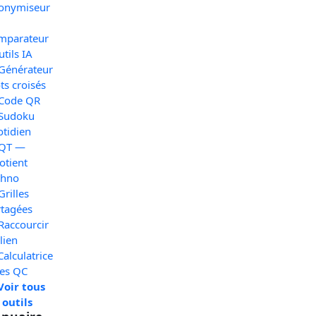
onymiseur
mparateur
utils IA
 Générateur
s croisés
 Code QR
 Sudoku
otidien
 QT —
otient
chno
Grilles
rtagées
Raccourcir
lien
Calculatrice
xes QC
Voir tous
 outils