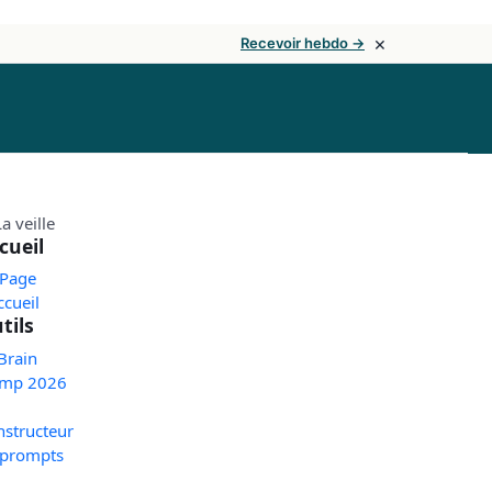
×
Recevoir hebdo →
cueil
 Page
ccueil
tils
Brain
mp 2026
nstructeur
 prompts