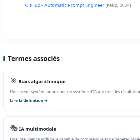
GitHub - Automatic Prompt Engineer
(Keirp, 2024)
Termes associés
🎯
Biais algorithmique
Une erreur systématique dans un système d'IA qui crée des résultats in
Lire la définition →
🎭
IA multimodale
Une intelligence artificielle capable de comprendre et de générer plusie