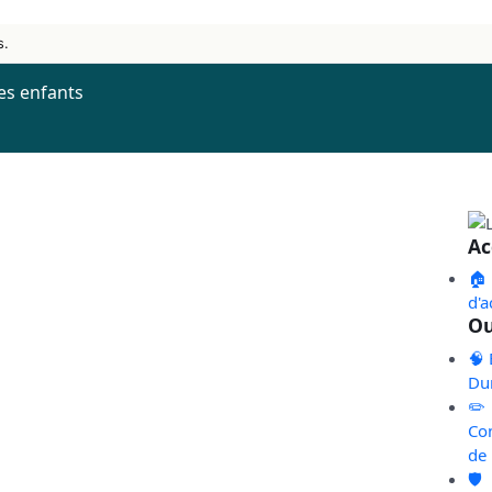
s.
es enfants
Ac
🏠
d'a
Ou
🧠 
Du
✏️
Co
de
🛡️