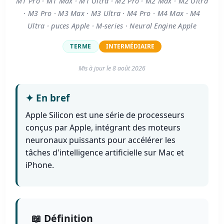
M1 Pro · M1 Max · M1 Ultra · M2 Pro · M2 Max · M2 Ultra
· M3 Pro · M3 Max · M3 Ultra · M4 Pro · M4 Max · M4
Ultra · puces Apple · M-series · Neural Engine Apple
TERME
INTERMÉDIAIRE
Mis à jour le
8 août 2026
✦
En bref
Apple Silicon est une série de processeurs
conçus par Apple, intégrant des moteurs
neuronaux puissants pour accélérer les
tâches d'intelligence artificielle sur Mac et
iPhone.
📖 Définition