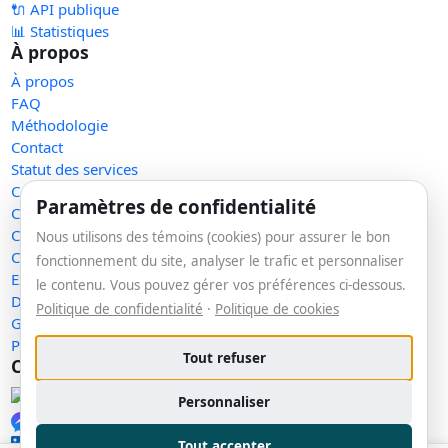
🔌 API publique
📊 Statistiques
À propos
À propos
FAQ
Méthodologie
Contact
Statut des services
Confidentialité
Paramètres de confidentialité
Conditions d'utilisation
Conditions de vente
Nous utilisons des témoins (cookies) pour assurer le bon
Cookies
fonctionnement du site, analyser le trafic et personnaliser
Exercer mes droits
le contenu. Vous pouvez gérer vos préférences ci-dessous.
Demande de retrait
Politique de confidentialité
·
Politique de cookies
Gérer les témoins
Plan du site
Tout refuser
Communauté
Facebook
Personnaliser
Messenger
LinkedIn
Tout accepter