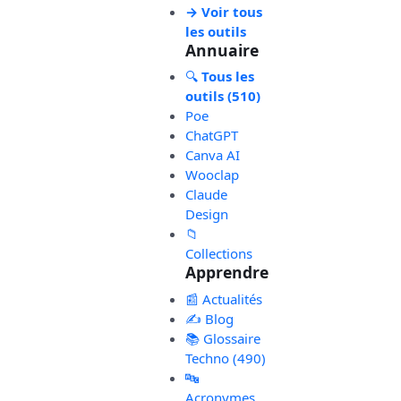
→ Voir tous
les outils
Annuaire
🔍
Tous les
outils (510)
Poe
ChatGPT
Canva AI
Wooclap
Claude
Design
📁
Collections
Apprendre
📰 Actualités
✍️ Blog
📚 Glossaire
Techno (490)
🔤
Acronymes