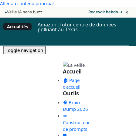
Aller au contenu principal
×
▸
Veille IA sans buzz
Recevoir hebdo →
Amazon : futur centre de données
Actualités
polluant au Texas
Toggle navigation
Accueil
🏠 Page
d'accueil
Outils
🧠 Brain
Dump 2026
✏️
Constructeur
de prompts
🛡️