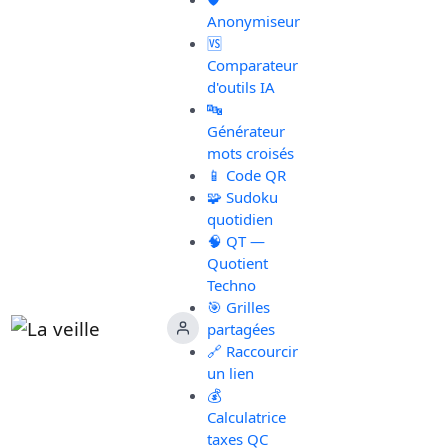
Anonymiseur
🆚
Comparateur
d'outils IA
🔤
Générateur
mots croisés
📱 Code QR
🧩 Sudoku
quotidien
🧠 QT —
Quotient
Techno
🎯 Grilles
partagées
🔗 Raccourcir
un lien
💰
Calculatrice
taxes QC