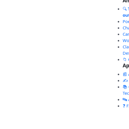
An
🔍
out
Po
Ch
Ca
Wo
Cl
De
📁 
Ap
📰 
✍️
📚 
Te
🔤
❓ 