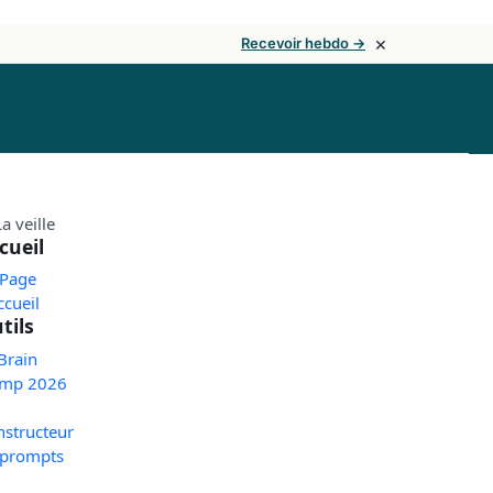
×
Recevoir hebdo →
cueil
 Page
ccueil
tils
Brain
mp 2026
nstructeur
 prompts