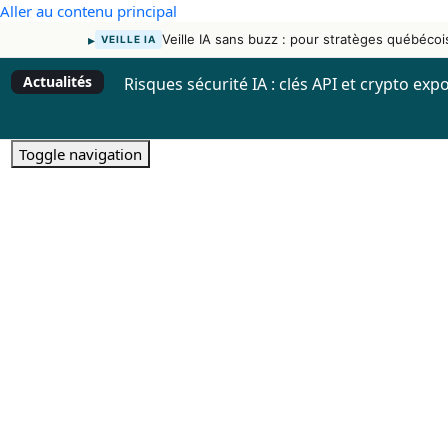
Aller au contenu principal
▸
Veille IA sans buzz : pour stratèges québécoi
VEILLE IA
Actualités
Risques sécurité IA : clés API et crypto exp
Toggle navigation