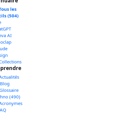
nuaire
Tous les
ils (504)
e
atGPT
nva AI
oclap
aude
sign
Collections
prendre
Actualités
 Blog
Glossaire
chno (490)
 Acronymes
FAQ