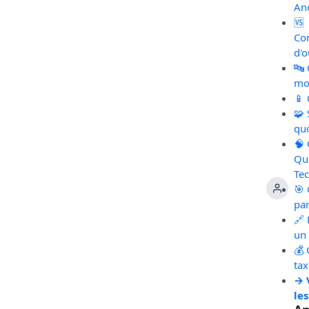
An
🆚
Co
d'o
🔤
mot
📱
🧩
qu
🧠
Qu
Te
🎯 
pa
🔗 
un 
💰 
ta
→ 
les