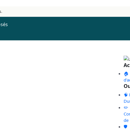
s.
osés
Ac
🏠
d'a
Ou
🧠 
Du
✏️
Co
de
🛡️