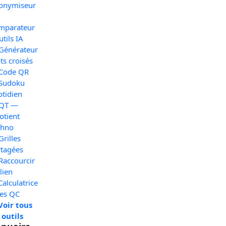
onymiseur
mparateur
utils IA
 Générateur
s croisés
 Code QR
 Sudoku
otidien
 QT —
otient
chno
Grilles
rtagées
Raccourcir
lien
Calculatrice
xes QC
Voir tous
 outils