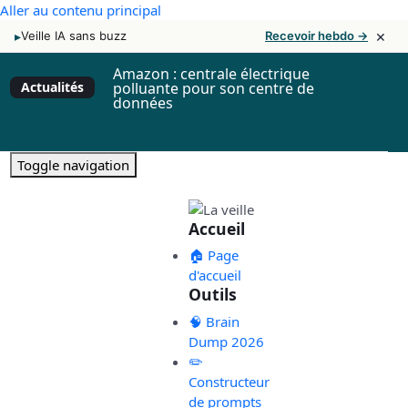
Aller au contenu principal
×
▸
Veille IA sans buzz
Recevoir hebdo →
Amazon : centrale électrique
Actualités
polluante pour son centre de
données
Toggle navigation
Accueil
🏠 Page
d'accueil
Outils
🧠 Brain
Dump 2026
✏️
Constructeur
de prompts