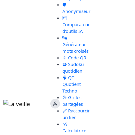
🛡️
Anonymiseur
🆚
Comparateur
d'outils IA
🔤
Générateur
mots croisés
📱 Code QR
🧩 Sudoku
quotidien
🧠 QT —
Quotient
Techno
🎯 Grilles
partagées
🔗 Raccourcir
un lien
💰
Calculatrice