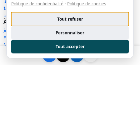
📡 RSS — Nouveaux outils
Politique de confidentialité
·
Politique de cookies
🔌 API publique
📊 Statistiques
Tout refuser
À propos
À propos
Personnaliser
FAQ
Méthodologie
Tout accepter
Contact
Statut des services
Confidentialité
Conditions d'utilisation
Conditions de vente
Cookies
Exercer mes droits
Demande de retrait
Gérer les témoins
Plan du site
Communauté
Facebook
Messenger