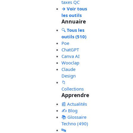
taxes QC
→ Voir tous
les outils
Annuaire
🔍
Tous les
outils (510)
Poe
ChatGPT
Canva AI
Wooclap
Claude
Design
📁
Collections
Apprendre
📰 Actualités
✍️ Blog
📚 Glossaire
Techno (490)
🔤