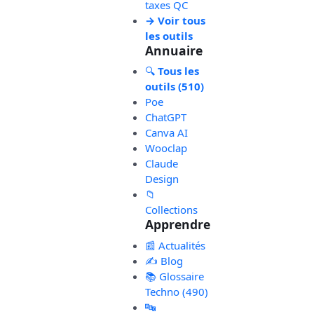
taxes QC
→ Voir tous
les outils
Annuaire
🔍
Tous les
outils (510)
Poe
ChatGPT
Canva AI
Wooclap
Claude
Design
📁
Collections
Apprendre
📰 Actualités
✍️ Blog
📚 Glossaire
Techno (490)
🔤