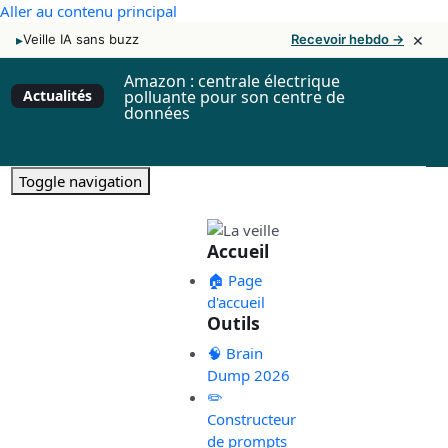
Aller au contenu principal
×
▸
Veille IA sans buzz
Recevoir hebdo →
Amazon : centrale électrique
Actualités
polluante pour son centre de
données
Toggle navigation
Accueil
🏠 Page
d'accueil
Outils
🧠 Brain
Dump 2026
✏️
Constructeur
de prompts