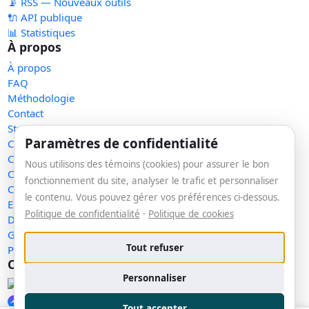
📡 RSS — Nouveaux outils
🔌 API publique
📊 Statistiques
À propos
À propos
FAQ
Méthodologie
Contact
Statut des services
Paramètres de confidentialité
Confidentialité
Conditions d'utilisation
Nous utilisons des témoins (cookies) pour assurer le bon
Conditions de vente
fonctionnement du site, analyser le trafic et personnaliser
Cookies
le contenu. Vous pouvez gérer vos préférences ci-dessous.
Exercer mes droits
Politique de confidentialité
·
Politique de cookies
Demande de retrait
Gérer les témoins
Tout refuser
Plan du site
Communauté
Personnaliser
Facebook
Messenger
Tout accepter