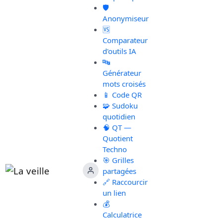
🛡️
Anonymiseur
🆚
Comparateur
d'outils IA
🔤
Générateur
mots croisés
📱 Code QR
🧩 Sudoku
quotidien
🧠 QT —
Quotient
Techno
🎯 Grilles
partagées
🔗 Raccourcir
un lien
💰
Calculatrice