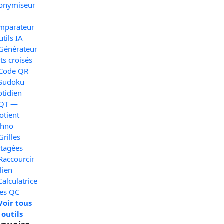
onymiseur
mparateur
utils IA
 Générateur
s croisés
 Code QR
 Sudoku
otidien
 QT —
otient
chno
Grilles
rtagées
Raccourcir
lien
Calculatrice
xes QC
Voir tous
 outils