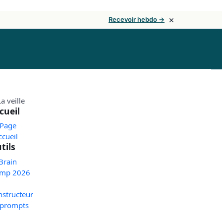
×
Recevoir hebdo →
cueil
 Page
ccueil
tils
Brain
mp 2026
nstructeur
 prompts