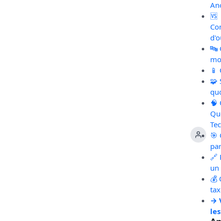
An
🆚
Co
d'o
🔤
mot
📱
🧩
qu
🧠
Qu
Te
🎯 
pa
🔗 
un 
💰 
ta
→ 
les