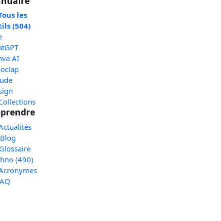
nuaire
Tous les
ils (504)
e
atGPT
nva AI
oclap
aude
sign
Collections
prendre
Actualités
 Blog
Glossaire
chno (490)
 Acronymes
FAQ