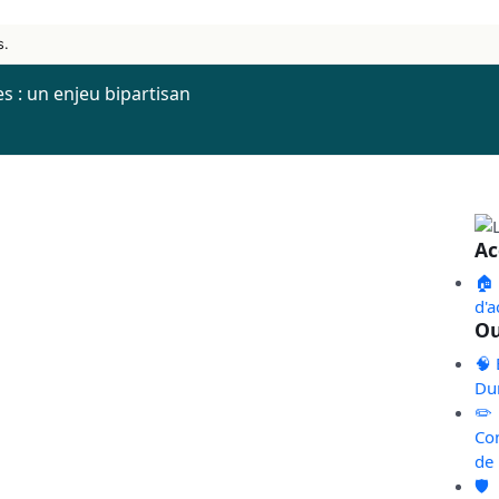
s.
s : un enjeu bipartisan
Ac
🏠
d'a
Ou
🧠 
Du
✏️
Co
de
🛡️