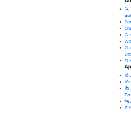
An
🔍
out
Po
Ch
Ca
Wo
Cl
De
📁 
Ap
📰 
✍️
📚 
Te
🔤
❓ 