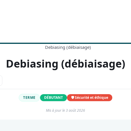
Debiasing (débiaisage)
TERME
DÉBUTANT
🛡️ Sécurité et éthique
Mis à jour le
3 août 2026