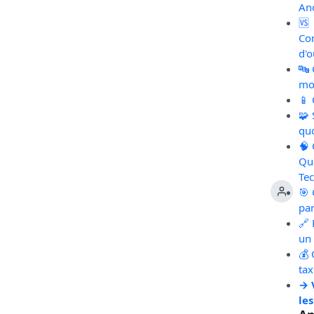
An
🆚
Co
d'o
🔤
mot
📱
🧩
qu
🧠
Qu
Te
🎯 
pa
🔗 
un 
💰 
ta
→ 
les