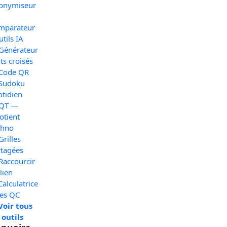
onymiseur
mparateur
utils IA
 Générateur
s croisés
 Code QR
 Sudoku
otidien
 QT —
otient
chno
Grilles
rtagées
Raccourcir
lien
Calculatrice
xes QC
Voir tous
 outils