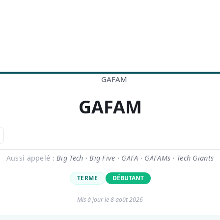
GAFAM
Aussi appelé :
Big Tech · Big Five · GAFA · GAFAMs · Tech Giants
TERME
DÉBUTANT
Mis à jour le
8 août 2026