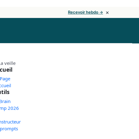
×
Recevoir hebdo →
cueil
 Page
ccueil
tils
Brain
mp 2026
nstructeur
 prompts