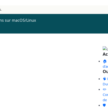
s.
ons sur macOS/Linux
Ac
🏠
d'a
Ou
🧠 
Du
✏️
Co
de
🛡️