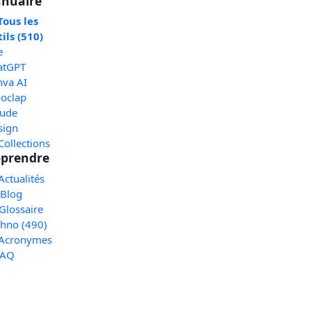
nuaire
Tous les
ils (510)
e
atGPT
nva AI
oclap
aude
sign
Collections
prendre
Actualités
 Blog
Glossaire
chno (490)
 Acronymes
FAQ