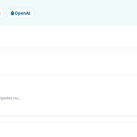
t
🤖
OpenAI
justes ou...