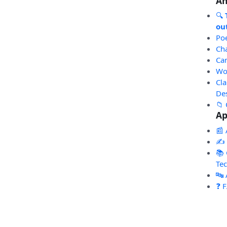
An
🔍
out
Po
Ch
Ca
Wo
Cl
De
📁 
Ap
📰 
✍️
📚 
Te
🔤
❓ 