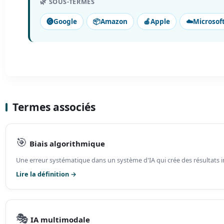
🌿 SOUS-TERMES
🅖
Google
📦
Amazon
🍎
Apple
☁️
Microsof
Termes associés
🎯
Biais algorithmique
Une erreur systématique dans un système d'IA qui crée des résultats in
Lire la définition →
🎭
IA multimodale