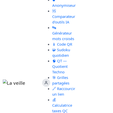
Anonymiseur
🆚
Comparateur
d'outils IA
🔤
Générateur
mots croisés
📱 Code QR
🧩 Sudoku
quotidien
🧠 QT —
Quotient
Techno
🎯 Grilles
partagées
🔗 Raccourcir
un lien
💰
Calculatrice
taxes QC