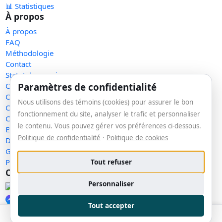
📊 Statistiques
À propos
À propos
FAQ
Méthodologie
Contact
Statut des services
Paramètres de confidentialité
Confidentialité
Conditions d'utilisation
Nous utilisons des témoins (cookies) pour assurer le bon
Conditions de vente
fonctionnement du site, analyser le trafic et personnaliser
Cookies
le contenu. Vous pouvez gérer vos préférences ci-dessous.
Exercer mes droits
Politique de confidentialité
·
Politique de cookies
Demande de retrait
Gérer les témoins
Plan du site
Tout refuser
Communauté
Personnaliser
Facebook
Messenger
Tout accepter
LinkedIn
🔑 Se connecter