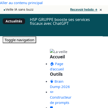
Aller au contenu principal
×
▸
Veille IA sans buzz
Recevoir hebdo →
HSP GRUPPE booste ses services
Actualités
fiscaux avec ChatGPT
Toggle navigation
Accueil
🏠 Page
d'accueil
Outils
🧠 Brain
Dump 2026
✏️
Constructeur
de prompts
🛡️