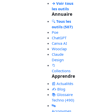
→ Voir tous
les outils
Annuaire
🔍
Tous les
outils (507)
Poe
ChatGPT
Canva AI
Wooclap
Claude
Design
📁
Collections
Apprendre
📰 Actualités
✍️ Blog
📚 Glossaire
Techno (490)
🔤
Acronymes