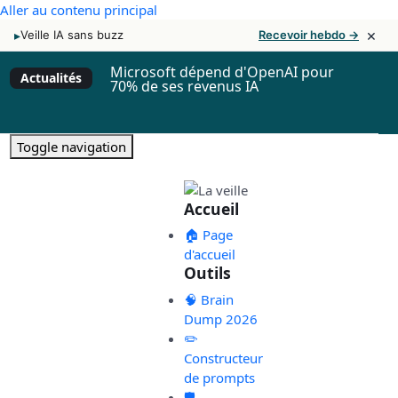
Aller au contenu principal
×
▸
Veille IA sans buzz
Recevoir hebdo →
Microsoft dépend d'OpenAI pour
Actualités
70% de ses revenus IA
Toggle navigation
Accueil
🏠 Page
d'accueil
Outils
🧠 Brain
Dump 2026
✏️
Constructeur
de prompts
🛡️