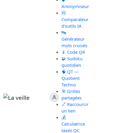
Anonymiseur
🆚
Comparateur
d'outils IA
🔤
Générateur
mots croisés
📱 Code QR
🧩 Sudoku
quotidien
🧠 QT —
Quotient
Techno
🎯 Grilles
partagées
🔗 Raccourcir
un lien
💰
Calculatrice
taxes QC