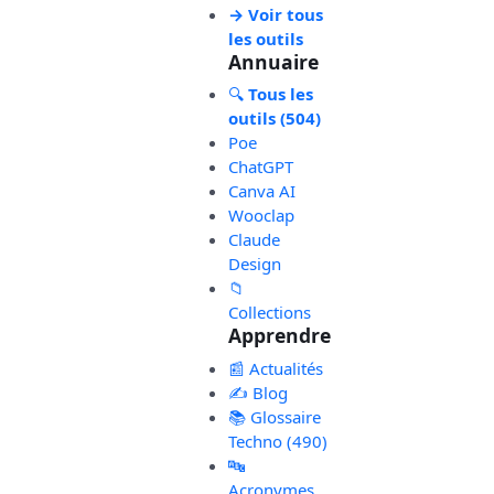
→ Voir tous
les outils
Annuaire
🔍
Tous les
outils (504)
Poe
ChatGPT
Canva AI
Wooclap
Claude
Design
📁
Collections
Apprendre
📰 Actualités
✍️ Blog
📚 Glossaire
Techno (490)
🔤
Acronymes