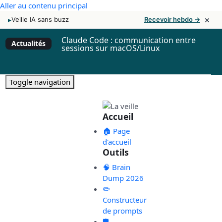
Aller au contenu principal
×
▸
Veille IA sans buzz
Recevoir hebdo →
Claude Code : communication entre
Actualités
sessions sur macOS/Linux
Toggle navigation
Accueil
🏠 Page
d'accueil
Outils
🧠 Brain
Dump 2026
✏️
Constructeur
de prompts
🛡️