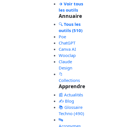
→ Voir tous
les outils
Annuaire
🔍
Tous les
outils (510)
Poe
ChatGPT
Canva AI
Wooclap
Claude
Design
📁
Collections
Apprendre
📰 Actualités
✍️ Blog
📚 Glossaire
Techno (490)
🔤
Acronymes