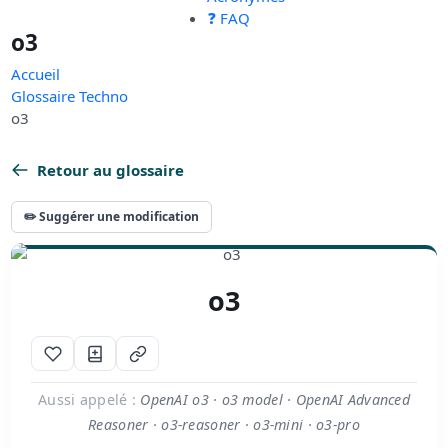
❓ FAQ
o3
Accueil
Glossaire Techno
o3
Retour au glossaire
✏️ Suggérer une modification
o3
Aussi appelé :
OpenAI o3 · o3 model · OpenAI Advanced
Reasoner · o3-reasoner · o3-mini · o3-pro