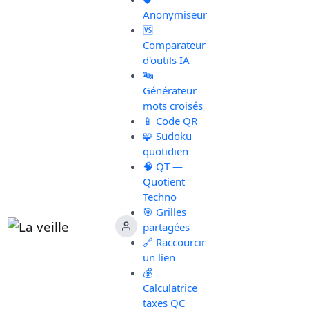
Anonymiseur
🆚
Comparateur
d'outils IA
🔤
Générateur
mots croisés
📱 Code QR
🧩 Sudoku
quotidien
🧠 QT —
Quotient
Techno
🎯 Grilles
partagées
🔗 Raccourcir
un lien
💰
Calculatrice
taxes QC