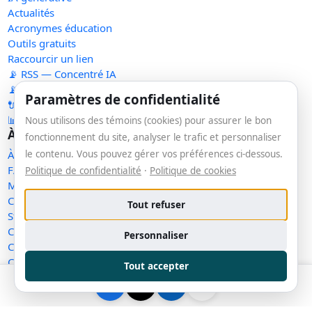
Actualités
Acronymes éducation
Outils gratuits
Raccourcir un lien
📡 RSS — Concentré IA
📡 RSS — Nouveaux outils
Paramètres de confidentialité
🔌 API publique
📊 Statistiques
Nous utilisons des témoins (cookies) pour assurer le bon
À propos
fonctionnement du site, analyser le trafic et personnaliser
le contenu. Vous pouvez gérer vos préférences ci-dessous.
À propos
FAQ
Politique de confidentialité
·
Politique de cookies
Méthodologie
Contact
Tout refuser
Statut des services
Confidentialité
Personnaliser
Conditions d'utilisation
Conditions de vente
Tout accepter
Cookies
Exercer mes droits
Demande de retrait