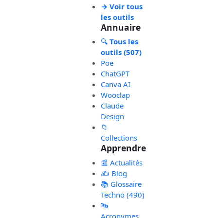
→ Voir tous
les outils
Annuaire
🔍
Tous les
outils (507)
Poe
ChatGPT
Canva AI
Wooclap
Claude
Design
📁
Collections
Apprendre
📰 Actualités
✍️ Blog
📚 Glossaire
Techno (490)
🔤
Acronymes