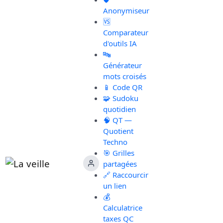
Anonymiseur
🆚
Comparateur
d'outils IA
🔤
Générateur
mots croisés
📱 Code QR
🧩 Sudoku
quotidien
🧠 QT —
Quotient
Techno
🎯 Grilles
partagées
🔗 Raccourcir
un lien
💰
Calculatrice
taxes QC