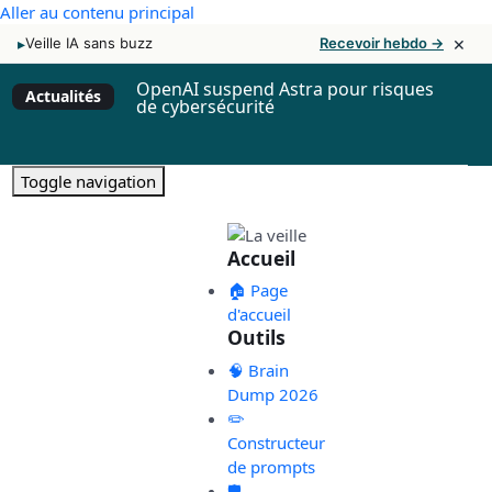
Aller au contenu principal
×
▸
Veille IA sans buzz
Recevoir hebdo →
OpenAI suspend Astra pour risques
Actualités
de cybersécurité
Toggle navigation
Accueil
🏠 Page
d'accueil
Outils
🧠 Brain
Dump 2026
✏️
Constructeur
de prompts
🛡️