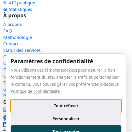
🔌 API publique
📊 Statistiques
À propos
À propos
FAQ
Méthodologie
Contact
Statut des services
Confidentialité
Paramètres de confidentialité
Conditions d'utilisation
Conditions de vente
Nous utilisons des témoins (cookies) pour assurer le bon
Cookies
fonctionnement du site, analyser le trafic et personnaliser
Demande de retrait
le contenu. Vous pouvez gérer vos préférences ci-dessous.
Gérer les témoins
Politique de confidentialité
Plan du site
Communauté
Tout refuser
Facebook
Messenger
Personnaliser
LinkedIn
🔑 Se connecter
Tout accepter