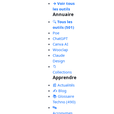
→ Voir tous
les outils
Annuaire
🔍
Tous les
outils (501)
Poe
ChatGPT
Canva AI
Wooclap
Claude
Design
📁
Collections
Apprendre
📰 Actualités
✍️ Blog
📚 Glossaire
Techno (490)
🔤
Acronymes