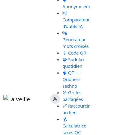
Anonymiseur
🆚
Comparateur
d'outils IA
🔤
Générateur
mots croisés
📱 Code QR
🧩 Sudoku
quotidien
🧠 QT —
Quotient
Techno
🎯 Grilles
partagées
🔗 Raccourcir
un lien
💰
Calculatrice
taxes QC