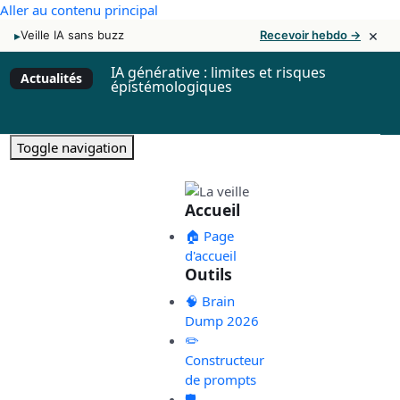
Aller au contenu principal
×
▸
Veille IA sans buzz
Recevoir hebdo →
IA générative : limites et risques
Actualités
épistémologiques
Toggle navigation
Accueil
🏠 Page
d'accueil
Outils
🧠 Brain
Dump 2026
✏️
Constructeur
de prompts
🛡️