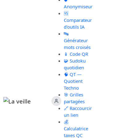
Anonymiseur
🆚
Comparateur
d'outils IA
🔤
Générateur
mots croisés
📱 Code QR
🧩 Sudoku
quotidien
🧠 QT —
Quotient
Techno
🎯 Grilles
partagées
🔗 Raccourcir
un lien
💰
Calculatrice
taxes QC