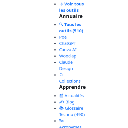
→ Voir tous
les outils
Annuaire
🔍
Tous les
outils (510)
Poe
ChatGPT
Canva AI
Wooclap
Claude
Design
📁
Collections
Apprendre
📰 Actualités
✍️ Blog
📚 Glossaire
Techno (490)
🔤
Acronymes