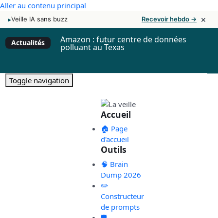
Aller au contenu principal
×
▸
Veille IA sans buzz
Recevoir hebdo →
Amazon : futur centre de données
Actualités
polluant au Texas
Toggle navigation
Accueil
🏠 Page
d'accueil
Outils
🧠 Brain
Dump 2026
✏️
Constructeur
de prompts
🛡️