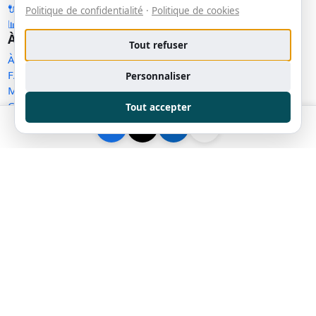
🔌 API publique
Politique de confidentialité
·
Politique de cookies
📊 Statistiques
À propos
Tout refuser
À propos
FAQ
Personnaliser
Méthodologie
Contact
Tout accepter
Statut des services
Confidentialité
Conditions d'utilisation
Conditions de vente
Cookies
Exercer mes droits
Demande de retrait
Gérer les témoins
Plan du site
Communauté
Facebook
Messenger
LinkedIn