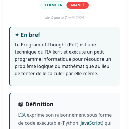
TERME IA
AVANCÉ
Mis à jour le
7 août 2026
✦
En bref
Le Program-of-Thought (PoT) est une
technique où l'IA écrit et exécute un petit
programme informatique pour résoudre un
problème logique ou mathématique au lieu
de tenter de le calculer par elle-même.
📖 Définition
L'
IA
exprime son raisonnement sous forme
de code exécutable (Python,
JavaScript
) qui