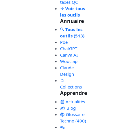
taxes QC
→ Voir tous
les outils
Annuaire
🔍
Tous les
outils (513)
Poe
ChatGPT
Canva AI
Wooclap
Claude
Design
📁
Collections
Apprendre
📰 Actualités
✍️ Blog
📚 Glossaire
Techno (490)
🔤