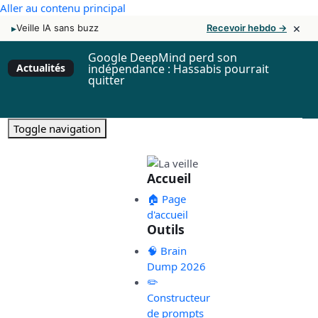
Aller au contenu principal
×
▸
Veille IA sans buzz
Recevoir hebdo →
Google DeepMind perd son
Actualités
indépendance : Hassabis pourrait
quitter
Toggle navigation
Accueil
🏠 Page
d'accueil
Outils
🧠 Brain
Dump 2026
✏️
Constructeur
de prompts