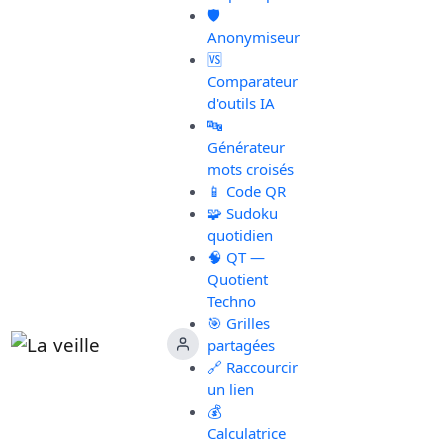
🛡️
Anonymiseur
🆚
Comparateur
d'outils IA
🔤
Générateur
mots croisés
📱 Code QR
🧩 Sudoku
quotidien
🧠 QT —
Quotient
Techno
🎯 Grilles
partagées
🔗 Raccourcir
un lien
💰
Calculatrice