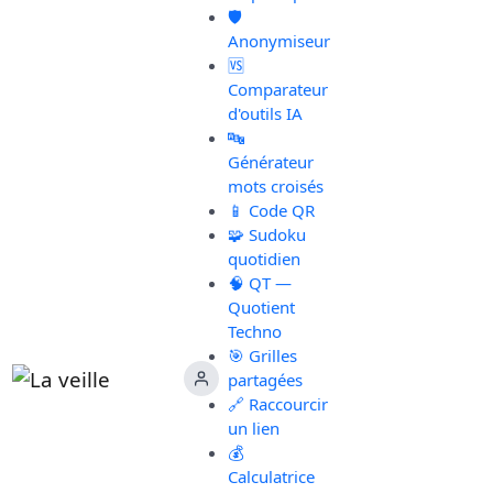
🛡️
Anonymiseur
🆚
Comparateur
d'outils IA
🔤
Générateur
mots croisés
📱 Code QR
🧩 Sudoku
quotidien
🧠 QT —
Quotient
Techno
🎯 Grilles
partagées
🔗 Raccourcir
un lien
💰
Calculatrice