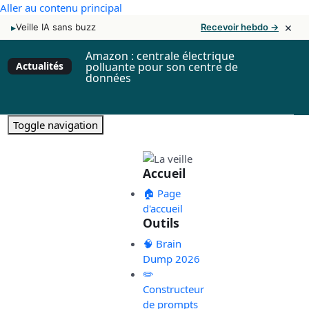
Aller au contenu principal
×
▸
Veille IA sans buzz
Recevoir hebdo →
Amazon : centrale électrique
Actualités
polluante pour son centre de
données
Toggle navigation
Accueil
🏠 Page
d'accueil
Outils
🧠 Brain
Dump 2026
✏️
Constructeur
de prompts