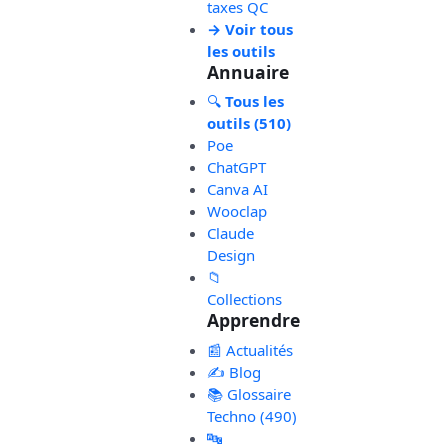
taxes QC
→ Voir tous
les outils
Annuaire
🔍
Tous les
outils (510)
Poe
ChatGPT
Canva AI
Wooclap
Claude
Design
📁
Collections
Apprendre
📰 Actualités
✍️ Blog
📚 Glossaire
Techno (490)
🔤