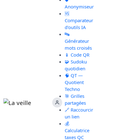
Anonymiseur
🆚
Comparateur
d'outils IA
🔤
Générateur
mots croisés
📱 Code QR
🧩 Sudoku
quotidien
🧠 QT —
Quotient
Techno
🎯 Grilles
partagées
🔗 Raccourcir
un lien
💰
Calculatrice
taxes QC