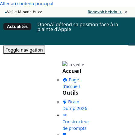
Aller au contenu principal
×
▸
Veille IA sans buzz
Recevoir hebdo →
OpenAI défend sa position face à la
Actualités
plainte d'Apple
Toggle navigation
Accueil
🏠 Page
d'accueil
Outils
🧠 Brain
Dump 2026
✏️
Constructeur
de prompts
🛡️