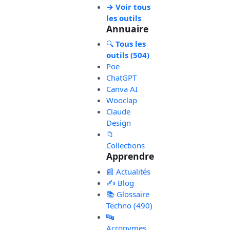
→ Voir tous
les outils
Annuaire
🔍
Tous les
outils (504)
Poe
ChatGPT
Canva AI
Wooclap
Claude
Design
📁
Collections
Apprendre
📰 Actualités
✍️ Blog
📚 Glossaire
Techno (490)
🔤
Acronymes