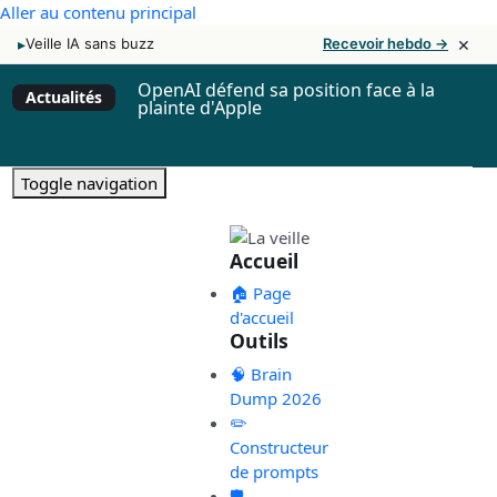
Aller au contenu principal
×
▸
Veille IA sans buzz
Recevoir hebdo →
OpenAI défend sa position face à la
Actualités
plainte d'Apple
Toggle navigation
Accueil
🏠 Page
d'accueil
Outils
🧠 Brain
Dump 2026
✏️
Constructeur
de prompts
🛡️