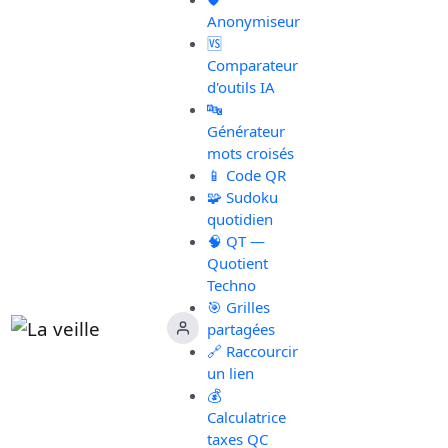
Anonymiseur
🆚
Comparateur
d'outils IA
🔤
Générateur
mots croisés
📱 Code QR
🧩 Sudoku
quotidien
🧠 QT —
Quotient
Techno
🎯 Grilles
partagées
🔗 Raccourcir
un lien
💰
Calculatrice
taxes QC