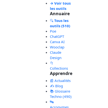
→ Voir tous
les outils
Annuaire
🔍
Tous les
outils (510)
Poe
ChatGPT
Canva AI
Wooclap
Claude
Design
📁
Collections
Apprendre
📰 Actualités
✍️ Blog
📚 Glossaire
Techno (490)
🔤
Acronymes