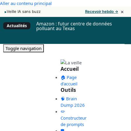
Aller au contenu principal
×
▸
Veille IA sans buzz
Recevoir hebdo →
Amazon : futur centre de données
Actualités
polluant au Texas
Toggle navigation
Accueil
🏠 Page
d'accueil
Outils
🧠 Brain
Dump 2026
✏️
Constructeur
de prompts
🛡️