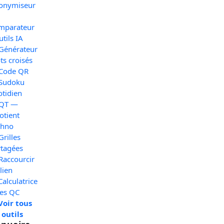
onymiseur
mparateur
utils IA
 Générateur
s croisés
 Code QR
 Sudoku
otidien
 QT —
otient
chno
Grilles
rtagées
Raccourcir
lien
Calculatrice
xes QC
Voir tous
 outils