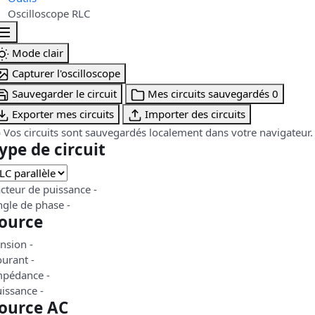
Oscilloscope RLC
Oscilloscope RLC
Mode clair
Capturer l'oscilloscope
Sauvegarder le circuit
Mes circuits sauvegardés
0
Exporter mes circuits
Importer des circuits
Vos circuits sont sauvegardés localement dans votre navigateur. 
ype de circuit
cteur de puissance
-
ngle de phase
-
ource
ension
-
ourant
-
mpédance
-
uissance
-
ource AC