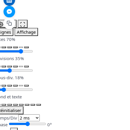
Lignes
Affichage
xes
70%
visions
35%
us-div.
18%
nd et texte
éinitialiser
emps/Div
hase
0°