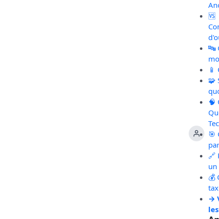
An
🆚
Co
d'o
🔤
mot
📱
🧩
qu
🧠
Qu
Te
🎯 
pa
🔗 
un 
💰 
ta
→ 
les