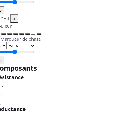
⟲
CH4
ouleur
Marqueur de phase
⟲
omposants
ésistance
-
R
-
-
R
nductance
-
L
-