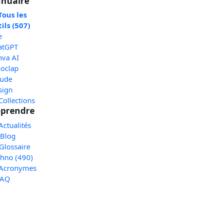
nuaire
Tous les
ils (507)
e
atGPT
nva AI
oclap
aude
sign
Collections
prendre
Actualités
 Blog
Glossaire
chno (490)
 Acronymes
FAQ