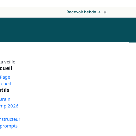
×
Recevoir hebdo →
cueil
 Page
ccueil
tils
Brain
mp 2026
nstructeur
 prompts