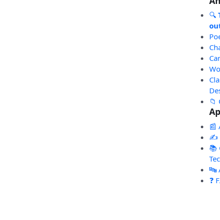
An
🔍
out
Po
Ch
Ca
Wo
Cl
De
📁 
Ap
📰 
✍️
📚 
Te
🔤
❓ 