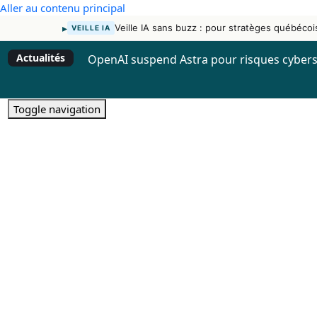
Aller au contenu principal
▸
Veille IA sans buzz : pour stratèges québécoi
VEILLE IA
Actualités
OpenAI suspend Astra pour risques cybers
Toggle navigation